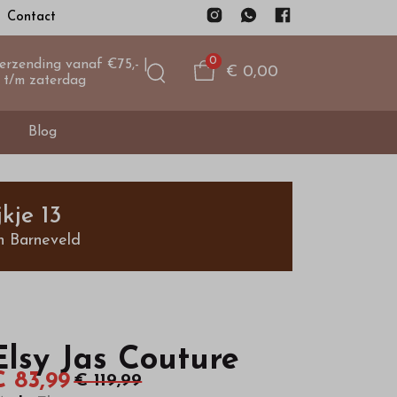
Contact
0
verzending vanaf €75,- |
€ 0,00
 t/m zaterdag
Blog
kje 13
n Barneveld
Elsy Jas Couture
€ 83,99
€ 119,99