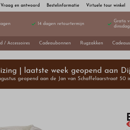
Vraag en antwoord
Bestelinformatie
Virtuele tour winkel
Gratis 
dagen
14 dagen retourtermijn
dinsdag
d / Accessoires
Cadeaubonnen
Rugzakken
Cadeaus
izing | laatste week geopend aan Dij
ugustus geopend aan de Jan van Schaffelaarstraat 50 i