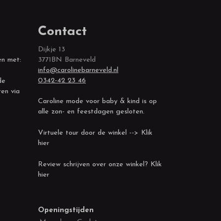
Contact
Dijkje 13
en met:
3771BN Barneveld
info@carolinebarneveld.nl
0342-42 23 46
de
ren via
Caroline mode voor baby & kind is op
alle zon- en feestdagen gesloten.
Virtuele tour door de winkel --> Klik
hier
Review schrijven over onze winkel? Klik
hier
Openingstijden