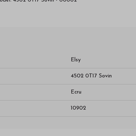
 Model: 4502 0T17 Sovin - 00002
Elsy
4502 0T17 Sovin
Ecru
10902