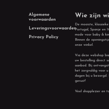
Footer
Algemene
Wie zijn wi
voorwaarden
De mooiste, klassieke
Leveringsvoorwaarden
Portugal, Spanje en It
mode voor baby & kin
Privacy Policy
Binnen de openingstij
onze winkel.
Via deze webshop bie
uw bestelling direct s
aanbod. Bij ontvangst
het zorgvuldig voor u
dagen bij u bezorgd.
gerust!
Veel shopplezier en to