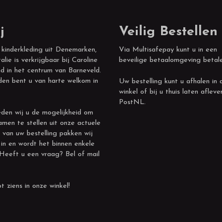
j
Veilig Bestellen
 kinderkleding uit Denemarken,
Via Multisafepay kunt u in een
alie is verkrijgbaar bij Caroline
beveilige betaalomgeving betal
d in het centrum van Barneveld.
den bent u van harte welkom in
Uw bestelling kunt u afhalen in 
winkel of bij u thuis laten afleve
PostNL.
den wij u de mogelijkheid om
amen te stellen uit onze actuele
 van uw bestelling pakken wij
 in en wordt het binnen enkele
 Heeft u een vraag? Bel of mail
t ziens in onze winkel!