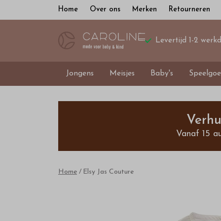
Home
Over ons
Merken
Retourneren
Levertijd 1-2 werk
Jongens
Meisjes
Baby's
Speelgoe
Elsy
Jas
Verhu
Vanaf 15 a
Couture
-
Home
Elsy Jas Couture
Bestel