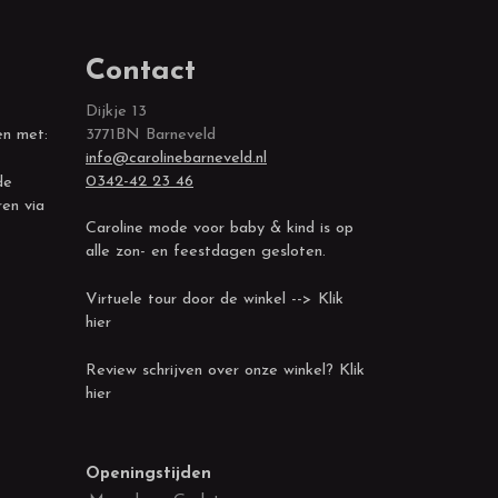
Contact
Dijkje 13
en met:
3771BN Barneveld
info@carolinebarneveld.nl
0342-42 23 46
de
ren via
Caroline mode voor baby & kind is op
alle zon- en feestdagen gesloten.
Virtuele tour door de winkel --> Klik
hier
Review schrijven over onze winkel? Klik
hier
Openingstijden