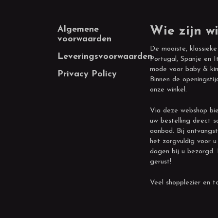
Footer
Algemene
Wie zijn wi
voorwaarden
De mooiste, klassieke
Leveringsvoorwaarden
Portugal, Spanje en It
mode voor baby & kin
Privacy Policy
Binnen de openingstij
onze winkel.
Via deze webshop bie
uw bestelling direct s
aanbod. Bij ontvangst
het zorgvuldig voor u
dagen bij u bezorgd.
gerust!
Veel shopplezier en to