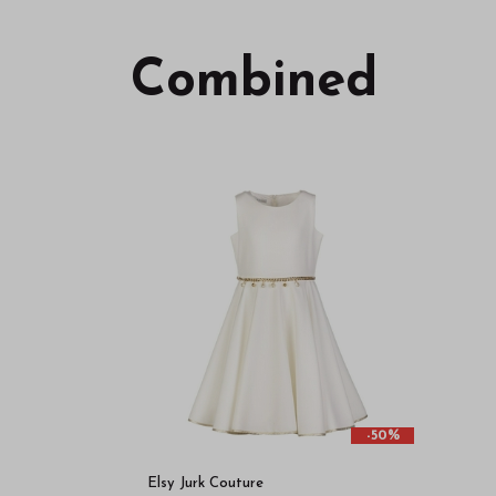
Combined
-50%
Elsy Jurk Couture