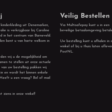
j
Veilig Bestellen
 kinderkleding uit Denemarken,
Via Multisafepay kunt u in een
alie is verkrijgbaar bij Caroline
beveilige betaalomgeving betal
d in het centrum van Barneveld.
den bent u van harte welkom in
Uw bestelling kunt u afhalen in 
winkel of bij u thuis laten afleve
PostNL.
den wij u de mogelijkheid om
amen te stellen uit onze actuele
 van uw bestelling pakken wij
 in en wordt het binnen enkele
 Heeft u een vraag? Bel of mail
t ziens in onze winkel!