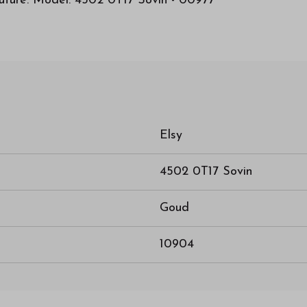
outure. Model: 4502 0T17 Sovin - 00977
Elsy
4502 0T17 Sovin
Goud
10904