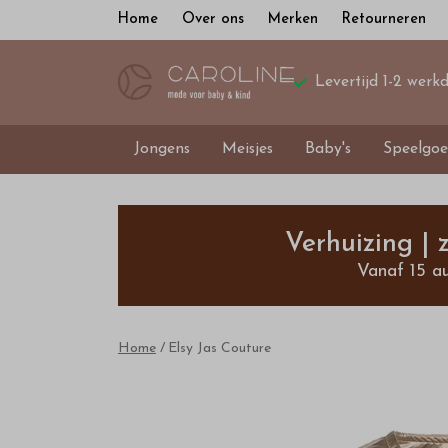
Home
Over ons
Merken
Retourneren
Levertijd 1-2 werk
Jongens
Meisjes
Baby's
Speelgoe
Elsy
Jas
Verhuizing |
Vanaf 15 a
Couture
-
Home
Elsy Jas Couture
Bestel