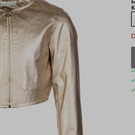
M
K
D