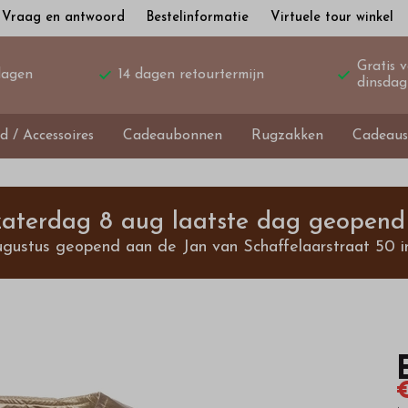
Vraag en antwoord
Bestelinformatie
Virtuele tour winkel
Gratis 
dagen
14 dagen retourtermijn
dinsdag
d / Accessoires
Cadeaubonnen
Rugzakken
Cadeaus
 zaterdag 8 aug laatste dag geopend 
ugustus geopend aan de Jan van Schaffelaarstraat 50 i