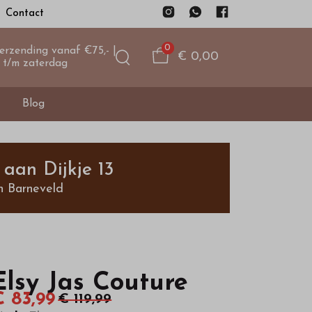
Contact
0
verzending vanaf €75,- |
€ 0,00
 t/m zaterdag
Blog
aan Dijkje 13
n Barneveld
Elsy Jas Couture
€ 83,99
€ 119,99