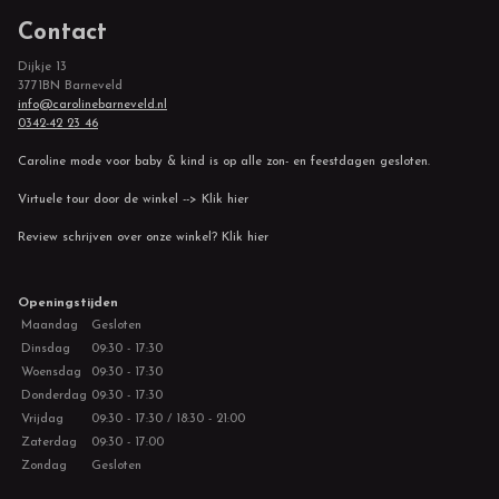
Contact
Dijkje 13
3771BN Barneveld
info@carolinebarneveld.nl
0342-42 23 46
Caroline mode voor baby & kind is op alle zon- en feestdagen gesloten.
Virtuele tour door de winkel --> Klik hier
Review schrijven over onze winkel? Klik hier
Openingstijden
Maandag
Gesloten
Dinsdag
09:30 - 17:30
Woensdag
09:30 - 17:30
Donderdag
09:30 - 17:30
Vrijdag
09:30 - 17:30 / 18:30 - 21:00
Zaterdag
09:30 - 17:00
Zondag
Gesloten