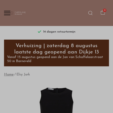
0
14 dagen retourtermijn
Elsy
Verhuizing | zaterdag 8 augustus
Jurk
laatste dag geopend aan Dijkje 13
Vanaf 15 augustus geopend aan de Jan van Schaffelaarstraat
-
50 in Barneveld
Bestel
Home
Elsy Jurk
kinderkleding
van
hoge