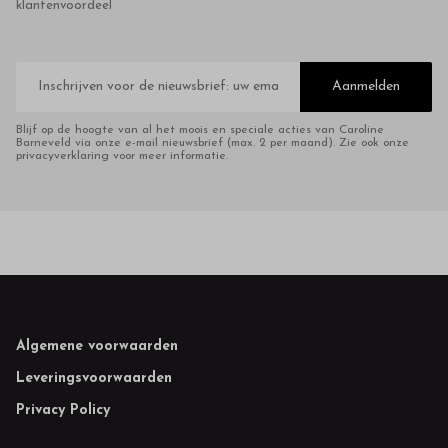
klantenvoordeel
E-
mailadres
Aanmelden
Blijf op de hoogte van al het moois en speciale acties van Caroline
Barneveld via onze e-mail nieuwsbrief (max. 2 per maand). Zie ook onze
privacyverklaring voor meer informatie.
Footer
Algemene voorwaarden
Leveringsvoorwaarden
Privacy Policy