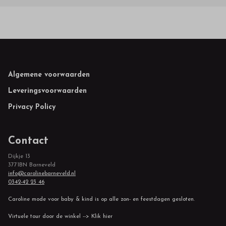
Footer
Algemene voorwaarden
Leveringsvoorwaarden
Privacy Policy
Contact
Dijkje 13
3771BN Barneveld
info@carolinebarneveld.nl
0342-42 23 46
Caroline mode voor baby & kind is op alle zon- en feestdagen gesloten.
Virtuele tour door de winkel --> Klik hier