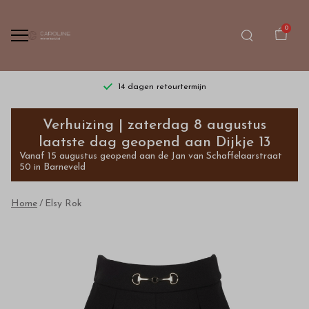
0
14 dagen retourtermijn
Elsy
Verhuizing | zaterdag 8 augustus
Rok
laatste dag geopend aan Dijkje 13
Vanaf 15 augustus geopend aan de Jan van Schaffelaarstraat
-
50 in Barneveld
Bestel
Home
Elsy Rok
kinderkleding
van
hoge