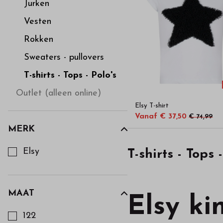
Polo's
Jurken
Vesten
-
Rokken
Bestel
Sweaters - pullovers
T-shirts - Tops - Polo's
kinderkleding
Outlet (alleen online)
Elsy T-shirt
van
Vanaf € 37,50
€ 74,99
MERK
hoge
Kies een Merk om op te filteren
Elsy
T-shirts - Tops 
kwaliteit
in
MAAT
Elsy ki
Kies een Maat om op te filteren
122