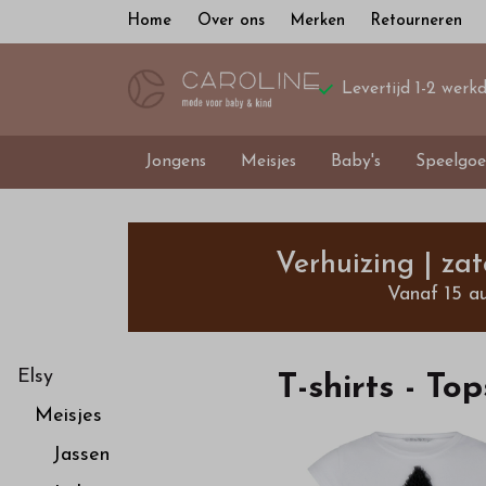
Home
Over ons
Merken
Retourneren
Levertijd 1-2 werk
Jongens
Meisjes
Baby's
Speelgoe
T-
shirts
Verhuizing | za
Vanaf 15 a
-
Tops
Elsy
T-shirts - Top
Meisjes
-
Jassen