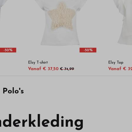
-50%
-50%
Elsy T-shirt
Elsy Top
Vanaf € 37,50
Vanaf € 3
€ 74,99
- Polo's
nderkleding