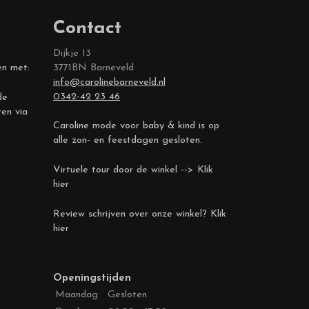
Contact
Dijkje 13
en met:
3771BN Barneveld
info@carolinebarneveld.nl
0342-42 23 46
de
ren via
Caroline mode voor baby & kind is op
alle zon- en feestdagen gesloten.
Virtuele tour door de winkel --> Klik
hier
Review schrijven over onze winkel? Klik
hier
Openingstijden
Maandag
Gesloten