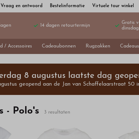
Vraag en antwoord
Bestelinformatie
Virtuele tour winkel
Gratis 
dagen
14 dagen retourtermijn
dinsdag
d / Accessoires
Cadeaubonnen
Rugzakken
Cadeaus
terdag 8 augustus laatste dag geope
ugustus geopend aan de Jan van Schaffelaarstraat 50 i
s - Polo's
3 resultaten