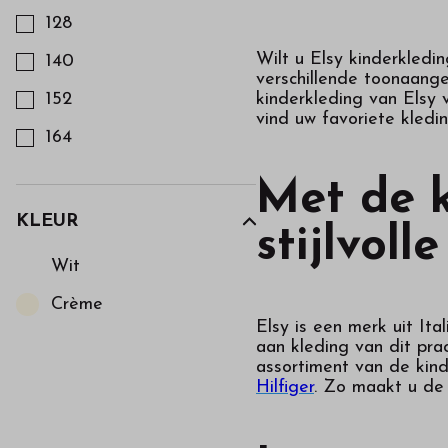
onze
128
webshop
Wilt u Elsy kinderkledin
140
verschillende toonaang
152
kinderkleding van Elsy v
vind uw favoriete kledin
164
Met de k
KLEUR
stijlvolle
Kies een Kleur om op te filteren
Wit
Crème
Elsy is een merk uit It
aan kleding van dit pra
assortiment van de kin
Hilfiger
. Zo maakt u de 