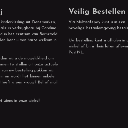
j
Veilig Bestellen
 kinderkleding uit Denemarken,
Via Multisafepay kunt u in een
alie is verkrijgbaar bij Caroline
beveilige betaalomgeving betal
d in het centrum van Barneveld.
den bent u van harte welkom in
Uw bestelling kunt u afhalen in 
winkel of bij u thuis laten afleve
PostNL.
den wij u de mogelijkheid om
amen te stellen uit onze actuele
 van uw bestelling pakken wij
 in en wordt het binnen enkele
 Heeft u een vraag? Bel of mail
t ziens in onze winkel!