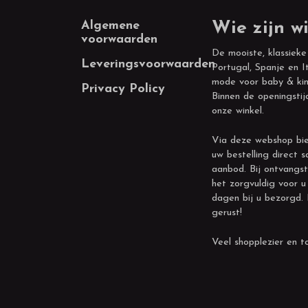
Footer
Algemene
Wie zijn wi
voorwaarden
De mooiste, klassieke
Leveringsvoorwaarden
Portugal, Spanje en It
mode voor baby & kin
Privacy Policy
Binnen de openingstij
onze winkel.
Via deze webshop bie
uw bestelling direct s
aanbod. Bij ontvangst
het zorgvuldig voor u
dagen bij u bezorgd.
gerust!
Veel shopplezier en to