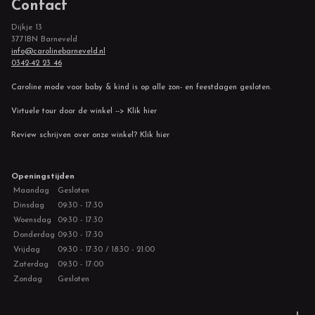
Contact
Dijkje 13
3771BN Barneveld
info@carolinebarneveld.nl
0342-42 23 46
Caroline mode voor baby & kind is op alle zon- en feestdagen gesloten.
Virtuele tour door de winkel --> Klik hier
Review schrijven over onze winkel? Klik hier
Openingstijden
Maandag
Gesloten
Dinsdag
09:30 - 17:30
Woensdag
09:30 - 17:30
Donderdag
09:30 - 17:30
Vrijdag
09:30 - 17:30 / 18:30 - 21:00
Zaterdag
09:30 - 17:00
Zondag
Gesloten