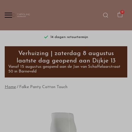
0
14 dagen retourtermijn
Falke
Verhuizing | zaterdag 8 augustus
Panty
laatste dag geopend aan Dijkje 13
Vanaf 15 augustus geopend aan de Jan van Schaffelaarstraat
Cotton
50 in Barneveld
Touch
Home
Falke Panty Cotton Touch
-
Bestel
kinderkleding