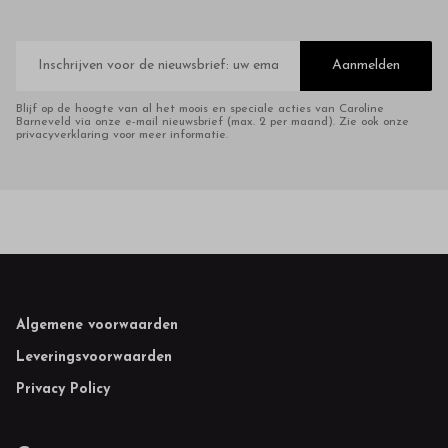
E-
mailadres
Aanmelden
Blijf op de hoogte van al het moois en speciale acties van Caroline
Barneveld via onze e-mail nieuwsbrief (max. 2 per maand). Zie ook onze
privacyverklaring voor meer informatie.
Footer
Algemene voorwaarden
Leveringsvoorwaarden
Privacy Policy