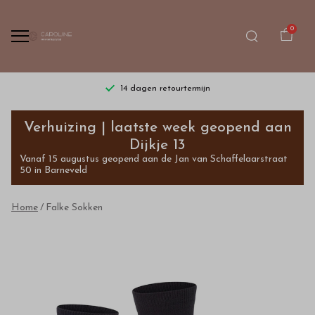
0
14 dagen retourtermijn
Falke
Verhuizing | laatste week geopend aan
Sokken
Dijkje 13
Vanaf 15 augustus geopend aan de Jan van Schaffelaarstraat
-
50 in Barneveld
Bestel
Home
Falke Sokken
kinderkleding
van
hoge