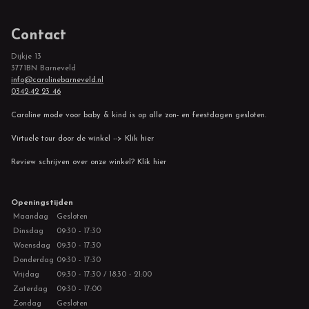
Contact
Dijkje 13
3771BN Barneveld
info@carolinebarneveld.nl
0342-42 23 46
Caroline mode voor baby & kind is op alle zon- en feestdagen gesloten.
Virtuele tour door de winkel --> Klik hier
Review schrijven over onze winkel? Klik hier
Openingstijden
Maandag
Gesloten
Dinsdag
09:30 - 17:30
Woensdag
09:30 - 17:30
Donderdag
09:30 - 17:30
Vrijdag
09:30 - 17:30 / 18:30 - 21:00
Zaterdag
09:30 - 17:00
Zondag
Gesloten