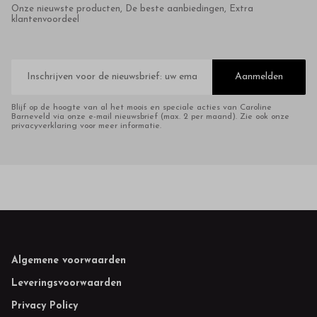
Onze nieuwste producten, De beste aanbiedingen, Extra
klantenvoordeel
E-
mailadres
Aanmelden
Blijf op de hoogte van al het moois en speciale acties van Caroline
Barneveld via onze e-mail nieuwsbrief (max. 2 per maand). Zie ook onze
privacyverklaring voor meer informatie.
Footer
Algemene voorwaarden
Leveringsvoorwaarden
Privacy Policy