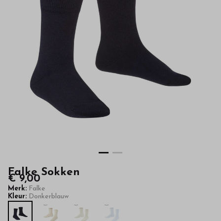
kwaliteit
in
onze
webshop
Falke Sokken
€ 9,00
Merk:
Falke
Kleur:
Donkerblauw