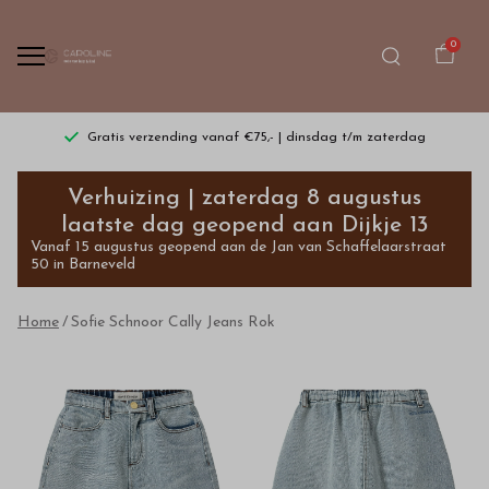
0
Gratis verzending vanaf €75,- | dinsdag t/m zaterdag
Sofie
Verhuizing | zaterdag 8 augustus
Schnoor
laatste dag geopend aan Dijkje 13
Vanaf 15 augustus geopend aan de Jan van Schaffelaarstraat
Cally
50 in Barneveld
Jeans
Home
Sofie Schnoor Cally Jeans Rok
Rok
-
Bestel