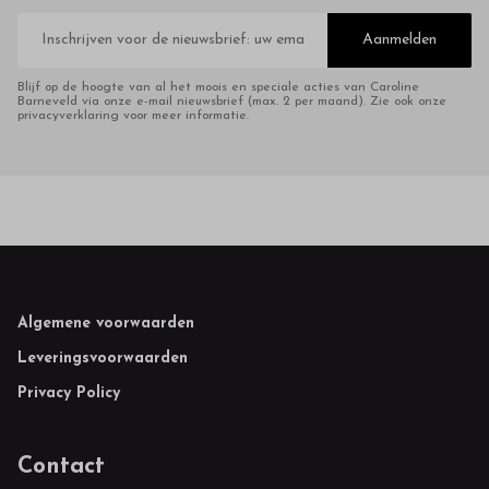
E-
mailadres
Aanmelden
Blijf op de hoogte van al het moois en speciale acties van Caroline
Barneveld via onze e-mail nieuwsbrief (max. 2 per maand). Zie ook onze
privacyverklaring voor meer informatie.
Footer
Algemene voorwaarden
Leveringsvoorwaarden
Privacy Policy
Contact