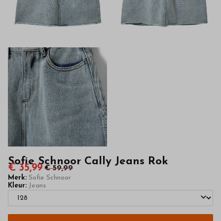
kinderkleding
van
hoge
kwaliteit
in
onze
webshop
Sofie Schnoor Cally Jeans Rok
€ 35,99
€ 59,99
Merk:
Sofie Schnoor
Kleur:
Jeans