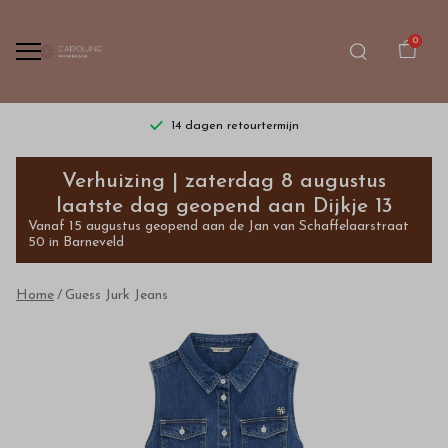
0
14 dagen retourtermijn
Guess
Verhuizing | zaterdag 8 augustus
Jurk
laatste dag geopend aan Dijkje 13
Vanaf 15 augustus geopend aan de Jan van Schaffelaarstraat
Jeans
50 in Barneveld
-
Home
Guess Jurk Jeans
Bestel
kinderkleding
van