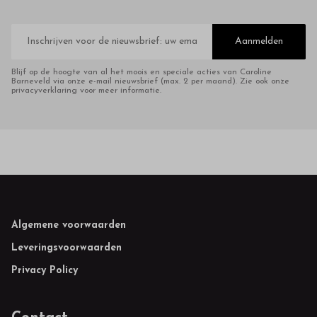
E-
mailadres
Aanmelden
Blijf op de hoogte van al het moois en speciale acties van Caroline
Barneveld via onze e-mail nieuwsbrief (max. 2 per maand). Zie ook onze
privacyverklaring voor meer informatie.
Footer
Algemene voorwaarden
Leveringsvoorwaarden
Privacy Policy