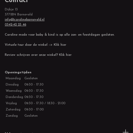
Contact
Dijkje 13
3771BN Barneveld
info@carolinebarneveld.nl
0342-42 23 46
Caroline mode voor baby & kind is op alle zon- en feestdagen gesloten.
Virtuele tour door de winkel --> Klik hier
Review schrijven over onze winkel? Klik hier
Openingstijden
Maandag
Gesloten
Dinsdag
09:30 - 17:30
Woensdag
09:30 - 17:30
Donderdag
09:30 - 17:30
Vrijdag
09:30 - 17:30 / 18:30 - 21:00
Zaterdag
09:30 - 17:00
Zondag
Gesloten