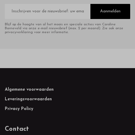
E-
mailadres
Aanmelden
Blijf op de hoogte van al het moois en speciale acties van Caroline
Barneveld via onze e-mail nieuwsbrief (max. 2 per maand). Zie ook onze
privacyverklaring voor meer informatie.
Footer
Algemene voorwaarden
Leveringsvoorwaarden
Privacy Policy
Contact