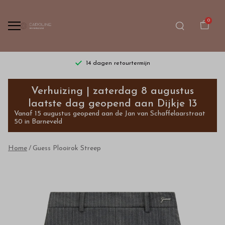
0
14 dagen retourtermijn
Guess
Verhuizing | zaterdag 8 augustus
Plooirok
laatste dag geopend aan Dijkje 13
Vanaf 15 augustus geopend aan de Jan van Schaffelaarstraat
Streep
50 in Barneveld
-
Home
Guess Plooirok Streep
Bestel
kinderkleding
van