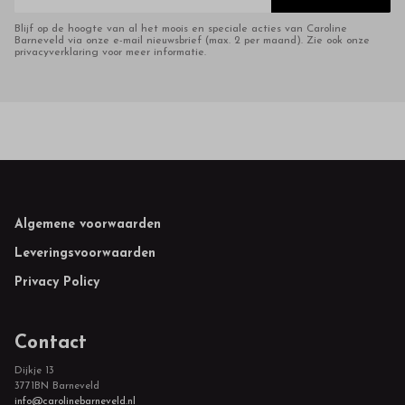
Blijf op de hoogte van al het moois en speciale acties van Caroline
Barneveld via onze e-mail nieuwsbrief (max. 2 per maand). Zie ook onze
privacyverklaring voor meer informatie.
Footer
Algemene voorwaarden
Leveringsvoorwaarden
Privacy Policy
Contact
Dijkje 13
3771BN Barneveld
info@carolinebarneveld.nl