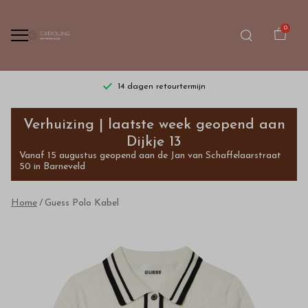
0
14 dagen retourtermijn
Guess
Verhuizing | laatste week geopend aan
Polo
Dijkje 13
Vanaf 15 augustus geopend aan de Jan van Schaffelaarstraat
Kabel
50 in Barneveld
-
Home
Guess Polo Kabel
Bestel
kinderkleding
van