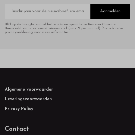
E-
mailadres
Aanmelden
Blijf op de hoogte van al het moois en speciale acties van Caroline
Barneveld via onze e-mail nieuwsbrief (max. 2 per maand). Zie ook onze
privacyverklaring voor meer informatie.
Footer
Algemene voorwaarden
Leveringsvoorwaarden
Privacy Policy
Contact