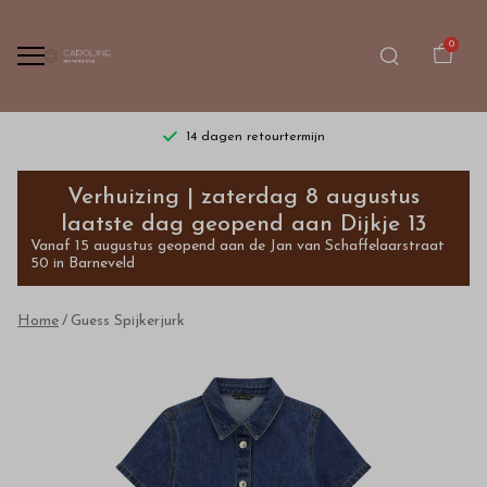
0
14 dagen retourtermijn
Guess
Verhuizing | zaterdag 8 augustus
Spijkerjurk
laatste dag geopend aan Dijkje 13
Vanaf 15 augustus geopend aan de Jan van Schaffelaarstraat
-
50 in Barneveld
Bestel
Home
Guess Spijkerjurk
kinderkleding
van
hoge