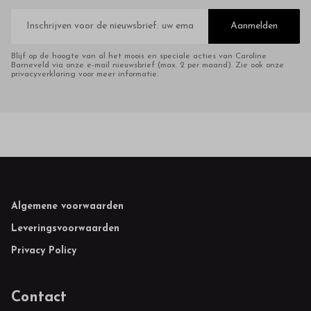
E-
mailadres
Aanmelden
Blijf op de hoogte van al het moois en speciale acties van Caroline
Barneveld via onze e-mail nieuwsbrief (max. 2 per maand). Zie ook onze
privacyverklaring voor meer informatie.
Footer
Algemene voorwaarden
Leveringsvoorwaarden
Privacy Policy
Contact