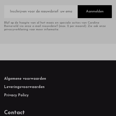
E-
mailadres
Aanmelden
Blijf op de hoogte van al het moois en speciale acties van Caroline
Barneveld via onze e-mail nieuwsbrief (max. 2 per maand). Zie ook onze
privacyverklaring voor meer informatie.
Footer
Algemene voorwaarden
Leveringsvoorwaarden
Privacy Policy
Contact