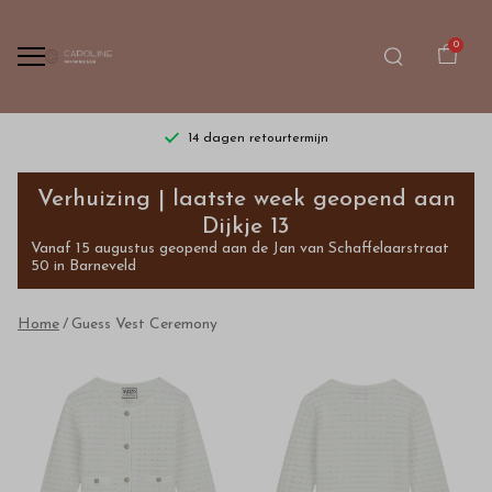
0
14 dagen retourtermijn
Guess
Verhuizing | laatste week geopend aan
Vest
Dijkje 13
Vanaf 15 augustus geopend aan de Jan van Schaffelaarstraat
Ceremony
50 in Barneveld
-
Home
Guess Vest Ceremony
Bestel
kinderkleding
van