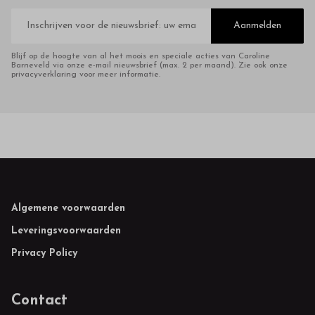
E-
mailadres
Aanmelden
Blijf op de hoogte van al het moois en speciale acties van Caroline
Barneveld via onze e-mail nieuwsbrief (max. 2 per maand). Zie ook onze
privacyverklaring voor meer informatie.
Footer
Algemene voorwaarden
Leveringsvoorwaarden
Privacy Policy
Contact