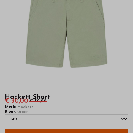
kwaliteit
in
onze
webshop
Hackett Short
€ 30,00
€ 59,99
Merk:
Hackett
Kleur:
Groen