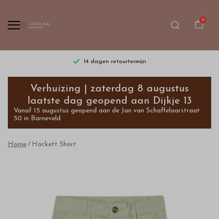
0
14 dagen retourtermijn
Hackett
Verhuizing | zaterdag 8 augustus
Short
laatste dag geopend aan Dijkje 13
Vanaf 15 augustus geopend aan de Jan van Schaffelaarstraat
-
50 in Barneveld
Bestel
Home
Hackett Short
kinderkleding
van
hoge