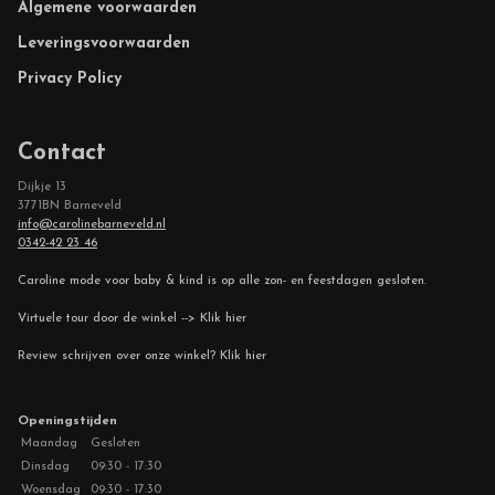
Footer
Algemene voorwaarden
Leveringsvoorwaarden
Privacy Policy
Contact
Dijkje 13
3771BN Barneveld
info@carolinebarneveld.nl
0342-42 23 46
Caroline mode voor baby & kind is op alle zon- en feestdagen gesloten.
Virtuele tour door de winkel --> Klik hier
Review schrijven over onze winkel? Klik hier
Openingstijden
Maandag
Gesloten
Dinsdag
09:30 - 17:30
Woensdag
09:30 - 17:30