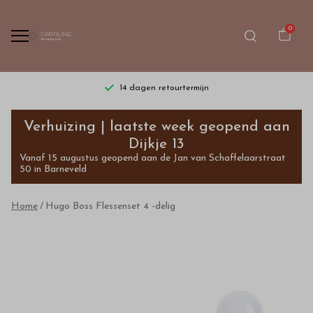
0
14 dagen retourtermijn
Hugo
Verhuizing | laatste week geopend aan
Boss
Dijkje 13
Vanaf 15 augustus geopend aan de Jan van Schaffelaarstraat
Flessenset
50 in Barneveld
4
Home
Hugo Boss Flessenset 4 -delig
-
delig
-