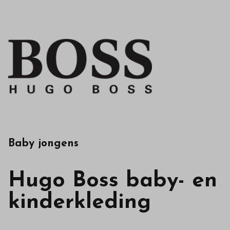
kwaliteit
in
onze
webshop
Baby jongens
Hugo Boss baby- en
kinderkleding