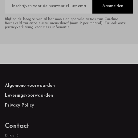
E-
mailadres
Aanmelden
Blijf op de hoogte van al het moois en speciale acties van Caroline
Barneveld via onze e-mail nieuwsbrief (max. 2 per maand). Zie ook onze
privacyverklaring voor meer informatie.
Footer
Algemene voorwaarden
Leveringsvoorwaarden
Privacy Policy
Contact
Dijkje 13