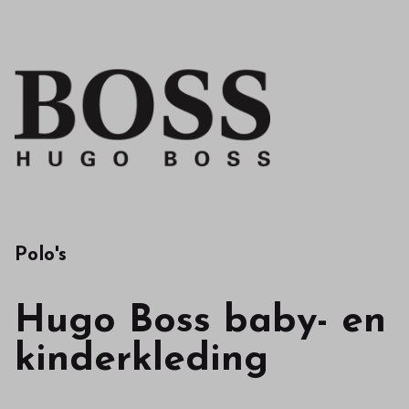
in
onze
webshop
Polo's
Hugo Boss baby- en
kinderkleding