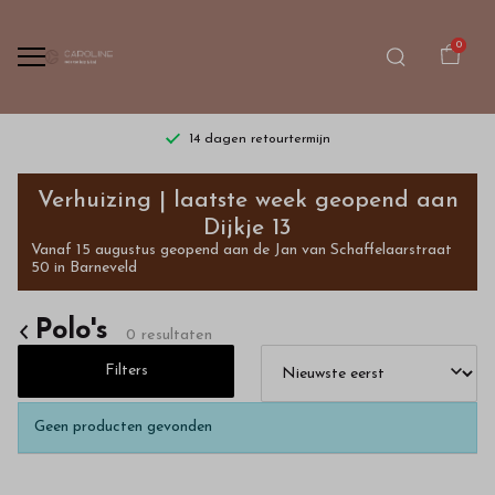
0
agen retourtermijn
Gratis verzending vanaf 
Polo's
Verhuizing | laatste week geopend aan
-
Dijkje 13
Vanaf 15 augustus geopend aan de Jan van Schaffelaarstraat
Bestel
50 in Barneveld
kinderkleding
Polo's
0 resultaten
van
Filters
hoge
Geen producten gevonden
kwaliteit