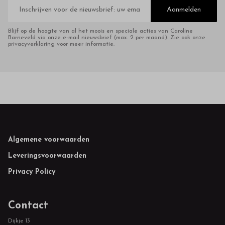
E-
mailadres
Aanmelden
Blijf op de hoogte van al het moois en speciale acties van Caroline
Barneveld via onze e-mail nieuwsbrief (max. 2 per maand). Zie ook onze
privacyverklaring voor meer informatie.
Footer
Algemene voorwaarden
Leveringsvoorwaarden
Privacy Policy
Contact
Dijkje 13