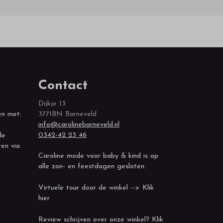
Contact
Dijkje 13
en met:
3771BN Barneveld
info@carolinebarneveld.nl
0342-42 23 46
de
ren via
Caroline mode voor baby & kind is op
alle zon- en feestdagen gesloten.
Virtuele tour door de winkel --> Klik
hier
Review schrijven over onze winkel? Klik