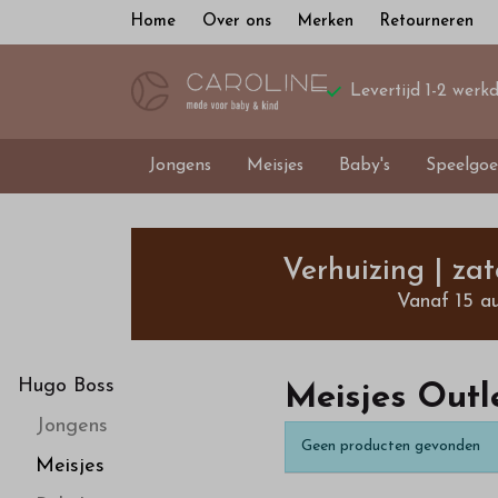
Home
Over ons
Merken
Retourneren
Levertijd 1-2 werk
Jongens
Meisjes
Baby's
Speelgoe
Meisjes
Outlet
Verhuizing | za
Vanaf 15 a
92
t/m
Hugo Boss
Meisjes Outl
Jongens
maat
Geen producten gevonden
Meisjes