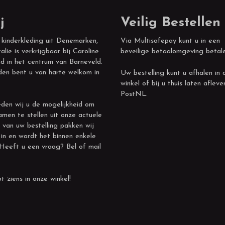
j
Veilig Bestellen
 kinderkleding uit Denemarken,
Via Multisafepay kunt u in een
alie is verkrijgbaar bij Caroline
beveilige betaalomgeving betal
d in het centrum van Barneveld.
den bent u van harte welkom in
Uw bestelling kunt u afhalen in 
winkel of bij u thuis laten afleve
PostNL.
den wij u de mogelijkheid om
amen te stellen uit onze actuele
 van uw bestelling pakken wij
 in en wordt het binnen enkele
 Heeft u een vraag? Bel of mail
t ziens in onze winkel!