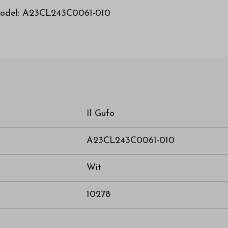
 Model: A23CL243C0061-010
Il Gufo
A23CL243C0061-010
Wit
10278