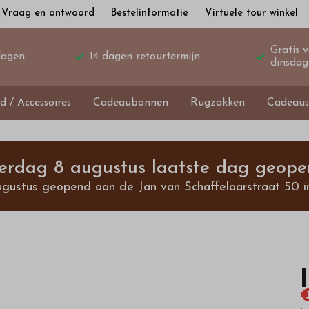
Vraag en antwoord
Bestelinformatie
Virtuele tour winkel
Gratis 
dagen
14 dagen retourtermijn
dinsdag
d / Accessoires
Cadeaubonnen
Rugzakken
Cadeaus
terdag 8 augustus laatste dag geope
ugustus geopend aan de Jan van Schaffelaarstraat 50 i