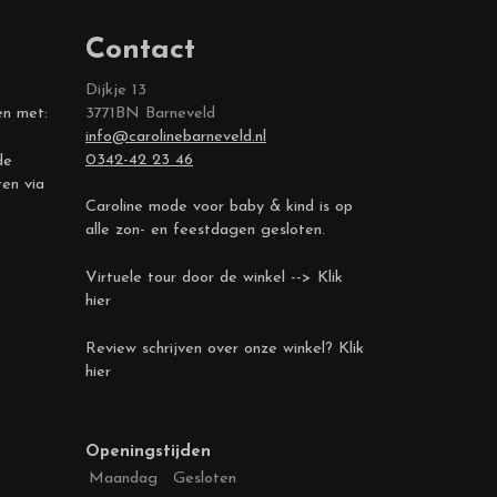
Contact
Dijkje 13
en met:
3771BN Barneveld
info@carolinebarneveld.nl
0342-42 23 46
de
ren via
Caroline mode voor baby & kind is op
alle zon- en feestdagen gesloten.
Virtuele tour door de winkel --> Klik
hier
Review schrijven over onze winkel? Klik
hier
Openingstijden
Maandag
Gesloten