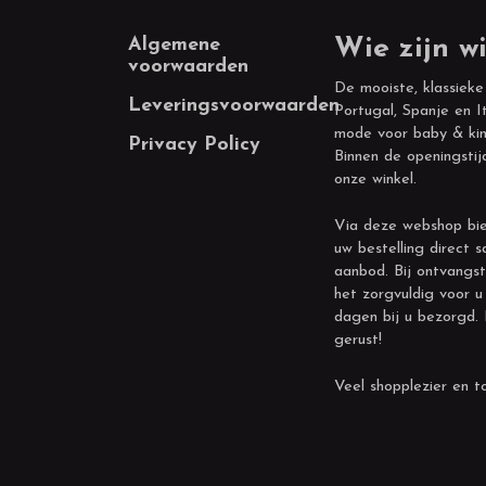
Footer
Algemene
Wie zijn wi
voorwaarden
De mooiste, klassieke
Leveringsvoorwaarden
Portugal, Spanje en It
mode voor baby & kin
Privacy Policy
Binnen de openingstij
onze winkel.
Via deze webshop bie
uw bestelling direct s
aanbod. Bij ontvangst
het zorgvuldig voor u
dagen bij u bezorgd.
gerust!
Veel shopplezier en to