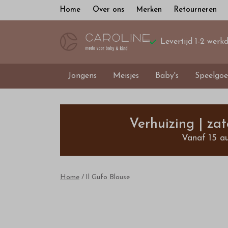
Home
Over ons
Merken
Retourneren
Levertijd 1-2 werk
Jongens
Meisjes
Baby's
Speelgoe
Il
Gufo
Verhuizing | za
Vanaf 15 a
Blouse
-
Home
Il Gufo Blouse
Bestel