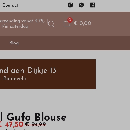
Contact
0
verzending vanaf €75,- |
€ 0,00
 t/m zaterdag
Blog
nd aan Dijkje 13
n Barneveld
Il Gufo Blouse
€ 47,50
€ 94,99