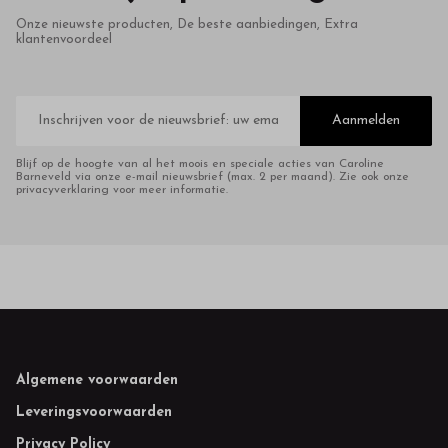
Onze nieuwste producten, De beste aanbiedingen, Extra
klantenvoordeel
E-
mailadres
Aanmelden
Blijf op de hoogte van al het moois en speciale acties van Caroline
Barneveld via onze e-mail nieuwsbrief (max. 2 per maand). Zie ook onze
privacyverklaring voor meer informatie.
Footer
Algemene voorwaarden
Leveringsvoorwaarden
Privacy Policy