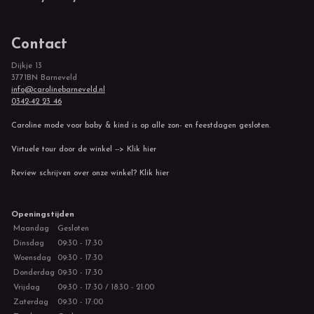
Contact
Dijkje 13
3771BN Barneveld
info@carolinebarneveld.nl
0342-42 23 46
Caroline mode voor baby & kind is op alle zon- en feestdagen gesloten.
Virtuele tour door de winkel --> Klik hier
Review schrijven over onze winkel? Klik hier
Openingstijden
Maandag
Gesloten
Dinsdag
09:30 - 17:30
Woensdag
09:30 - 17:30
Donderdag
09:30 - 17:30
Vrijdag
09:30 - 17:30 / 18:30 - 21:00
Zaterdag
09:30 - 17:00