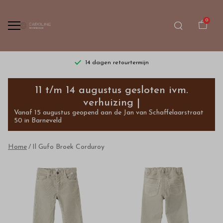
0
14 dagen retourtermijn
Il
11 t/m 14 augustus gesloten ivm.
Gufo
verhuizing |
Vanaf 15 augustus geopend aan de Jan van Schaffelaarstraat
Broek
50 in Barneveld
Corduroy
Home
Il Gufo Broek Corduroy
-
Bestel
kinderkleding