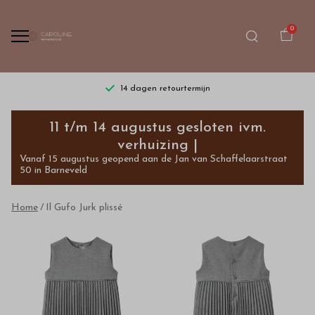
0
14 dagen retourtermijn
Il
11 t/m 14 augustus gesloten ivm.
Gufo
verhuizing |
Vanaf 15 augustus geopend aan de Jan van Schaffelaarstraat
Jurk
50 in Barneveld
plisse
Home
Il Gufo Jurk plissé
-
Bestel
kinderkleding