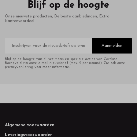
Blijf op de hoogte
Onze nieuwste producten, De beste aanbiedingen, Extra
klantenvoordeel
E-
mailadres
Aanmelden
Blijf op de hoogte van al het moois en speciale acties van Caroline
Barneveld via onze e-mail nieuwsbrief (max. 2 per maand). Zie ook onze
privacyverklaring voor meer informatie.
Footer
Algemene voorwaarden
Leveringsvoorwaarden