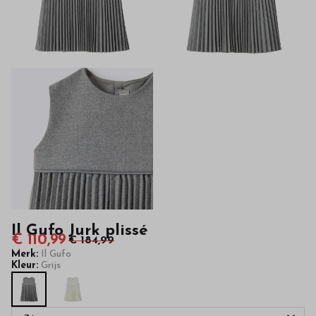
van
hoge
kwaliteit
in
onze
webshop
Il Gufo Jurk plissé
€ 110,99
€ 184,99
Merk:
Il Gufo
Kleur:
Grijs