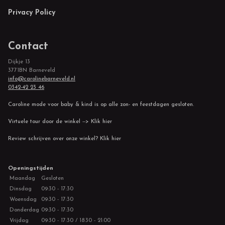
Privacy Policy
Contact
Dijkje 13
3771BN Barneveld
info@carolinebarneveld.nl
0342-42 23 46
Caroline mode voor baby & kind is op alle zon- en feestdagen gesloten.
Virtuele tour door de winkel --> Klik hier
Review schrijven over onze winkel? Klik hier
Openingstijden
Maandag
Gesloten
Dinsdag
09:30 - 17:30
Woensdag
09:30 - 17:30
Donderdag
09:30 - 17:30
Vrijdag
09:30 - 17:30 / 18:30 - 21:00