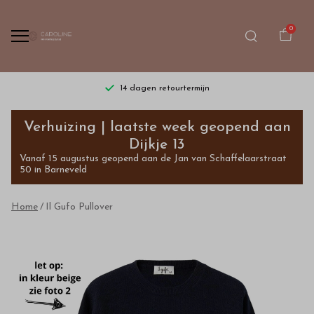
0
14 dagen retourtermijn
Il
Verhuizing | laatste week geopend aan
Gufo
Dijkje 13
Vanaf 15 augustus geopend aan de Jan van Schaffelaarstraat
Pullover
50 in Barneveld
-
Home
Il Gufo Pullover
Bestel
kinderkleding
van