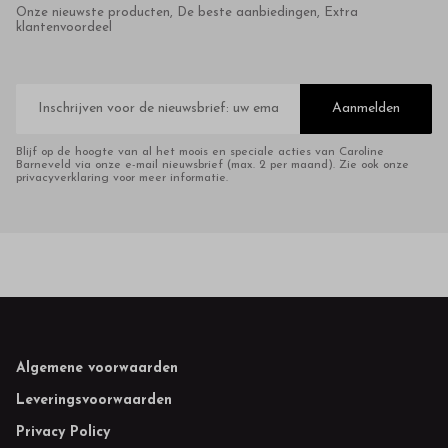
Onze nieuwste producten, De beste aanbiedingen, Extra
klantenvoordeel
E-
mailadres
Aanmelden
Blijf op de hoogte van al het moois en speciale acties van Caroline
Barneveld via onze e-mail nieuwsbrief (max. 2 per maand). Zie ook onze
privacyverklaring voor meer informatie.
Footer
Algemene voorwaarden
Leveringsvoorwaarden
Privacy Policy