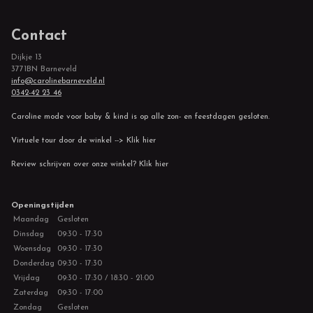
Contact
Dijkje 13
3771BN Barneveld
info@carolinebarneveld.nl
0342-42 23 46
Caroline mode voor baby & kind is op alle zon- en feestdagen gesloten.
Virtuele tour door de winkel --> Klik hier
Review schrijven over onze winkel? Klik hier
Openingstijden
Maandag
Gesloten
Dinsdag
09:30 - 17:30
Woensdag
09:30 - 17:30
Donderdag
09:30 - 17:30
Vrijdag
09:30 - 17:30 / 18:30 - 21:00
Zaterdag
09:30 - 17:00
Zondag
Gesloten