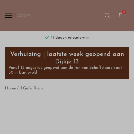
0
14 dagen retourtermijn
Il
Verhuizing | laatste week geopend aan
Gufo
Dijkje 13
Vanaf 15 augustus geopend aan de Jan van Schaffelaarstraat
Riem
50 in Barneveld
-
Home
Il Gufo Riem
Bestel
kinderkleding
van