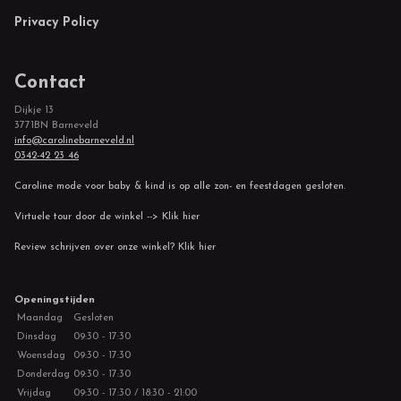
Privacy Policy
Contact
Dijkje 13
3771BN Barneveld
info@carolinebarneveld.nl
0342-42 23 46
Caroline mode voor baby & kind is op alle zon- en feestdagen gesloten.
Virtuele tour door de winkel --> Klik hier
Review schrijven over onze winkel? Klik hier
Openingstijden
Maandag
Gesloten
Dinsdag
09:30 - 17:30
Woensdag
09:30 - 17:30
Donderdag
09:30 - 17:30
Vrijdag
09:30 - 17:30 / 18:30 - 21:00