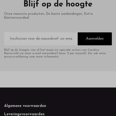
Blijf op de hoogte
Onze nieuwste producten, De beste aanbiedingen, Extra
klantenvoordeel
E-
mailadres
Aanmelden
Blijf op de hoogte van al het moois en speciale acties van Caroline
Barneveld via onze e-mail nieuwsbrief (max. 2 per maand). Zie ook onze
privacyverklaring voor meer informatie.
Footer
Algemene voorwaarden
Leveringsvoorwaarden