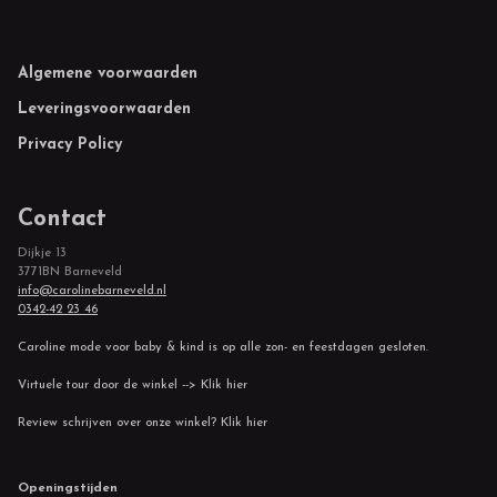
Footer
Algemene voorwaarden
Leveringsvoorwaarden
Privacy Policy
Contact
Dijkje 13
3771BN Barneveld
info@carolinebarneveld.nl
0342-42 23 46
Caroline mode voor baby & kind is op alle zon- en feestdagen gesloten.
Virtuele tour door de winkel --> Klik hier
Review schrijven over onze winkel? Klik hier
Openingstijden