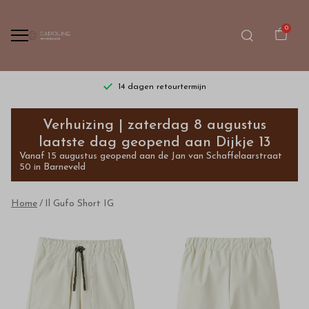
0
14 dagen retourtermijn
Il
Verhuizing | zaterdag 8 augustus
Gufo
laatste dag geopend aan Dijkje 13
Vanaf 15 augustus geopend aan de Jan van Schaffelaarstraat
Short
50 in Barneveld
IG
Home
Il Gufo Short IG
-
Bestel
kinderkleding