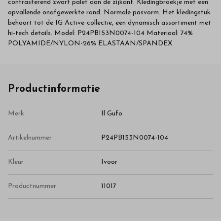
contrasterend zwart palet aan de zijkant. Kledingbroekje met een
opvallende onafgewerkte rand. Normale pasvorm. Het kledingstuk
behoort tot de IG Active-collectie, een dynamisch assortiment met
hi-tech details. Model: P24PB153N0074-104 Materiaal: 74%
POLYAMIDE/NYLON-26% ELASTAAN/SPANDEX
Productinformatie
Merk
Il Gufo
Artikelnummer
P24PB153N0074-104
Kleur
Ivoor
Productnummer
11017