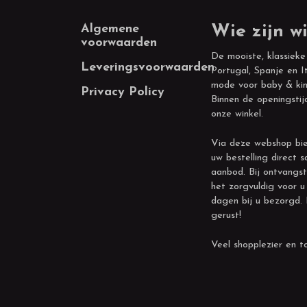
Footer
Algemene
Wie zijn wi
voorwaarden
De mooiste, klassieke
Leveringsvoorwaarden
Portugal, Spanje en It
mode voor baby & kin
Privacy Policy
Binnen de openingstij
onze winkel.
Via deze webshop bie
uw bestelling direct s
aanbod. Bij ontvangst
het zorgvuldig voor u
dagen bij u bezorgd.
gerust!
Veel shopplezier en to