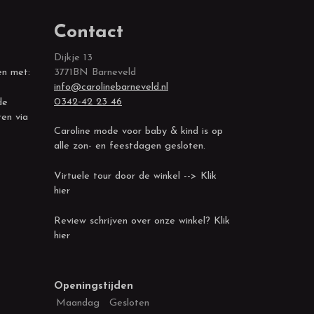
Contact
Dijkje 13
en met:
3771BN Barneveld
info@carolinebarneveld.nl
0342-42 23 46
de
ren via
Caroline mode voor baby & kind is op
alle zon- en feestdagen gesloten.
Virtuele tour door de winkel --> Klik
hier
Review schrijven over onze winkel? Klik
hier
Openingstijden
Maandag
Gesloten