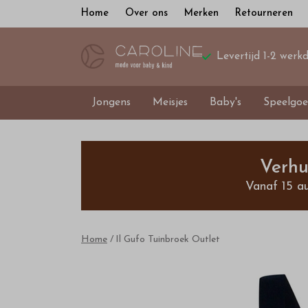
Home
Over ons
Merken
Retourneren
Levertijd 1-2 werk
Jongens
Meisjes
Baby's
Speelgoe
Il
Gufo
Verhu
Vanaf 15 a
Tuinbroek
-
Home
Il Gufo Tuinbroek Outlet
Bestel