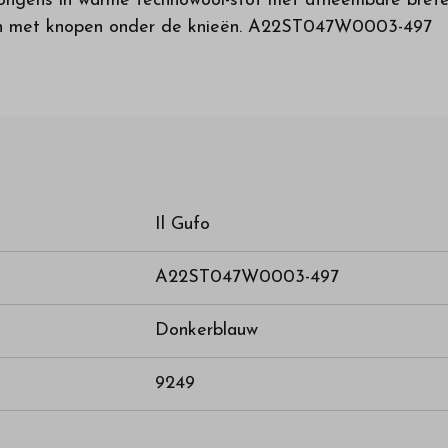
ongens in warme technowool-stof met afneembare brete
tten met knopen onder de knieën. A22ST047W0003-497
Il Gufo
A22ST047W0003-497
Donkerblauw
9249