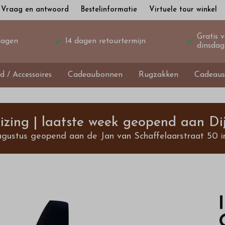
Vraag en antwoord
Bestelinformatie
Virtuele tour winkel
Gratis 
dagen
14 dagen retourtermijn
dinsdag
d / Accessoires
Cadeaubonnen
Rugzakken
Cadeaus
izing | laatste week geopend aan Dij
ugustus geopend aan de Jan van Schaffelaarstraat 50 i