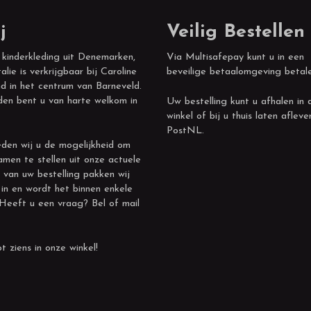
j
Veilig Bestellen
 kinderkleding uit Denemarken,
Via Multisafepay kunt u in een
alie is verkrijgbaar bij Caroline
beveilige betaalomgeving betal
d in het centrum van Barneveld.
den bent u van harte welkom in
Uw bestelling kunt u afhalen in 
winkel of bij u thuis laten afleve
PostNL.
den wij u de mogelijkheid om
amen te stellen uit onze actuele
 van uw bestelling pakken wij
 in en wordt het binnen enkele
 Heeft u een vraag? Bel of mail
t ziens in onze winkel!