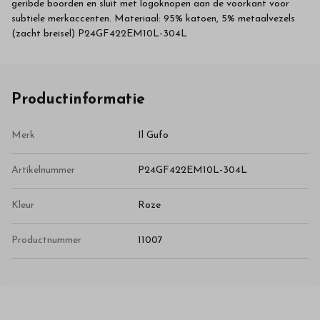
geribde boorden en sluit met logoknopen aan de voorkant voor
subtiele merkaccenten. Materiaal: 95% katoen, 5% metaalvezels
(zacht breisel) P24GF422EM10L-304L
Productinformatie
Merk
Il Gufo
Artikelnummer
P24GF422EM10L-304L
Kleur
Roze
Productnummer
11007