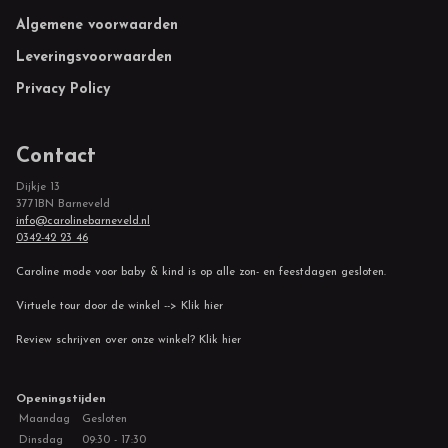
Footer
Algemene voorwaarden
Leveringsvoorwaarden
Privacy Policy
Contact
Dijkje 13
3771BN Barneveld
info@carolinebarneveld.nl
0342-42 23 46
Caroline mode voor baby & kind is op alle zon- en feestdagen gesloten.
Virtuele tour door de winkel --> Klik hier
Review schrijven over onze winkel? Klik hier
Openingstijden
Maandag
Gesloten
Dinsdag
09:30 - 17:30