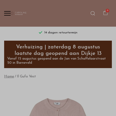
0
14 dagen retourtermijn
Il
Verhuizing | zaterdag 8 augustus
Gufo
laatste dag geopend aan Dijkje 13
Vanaf 15 augustus geopend aan de Jan van Schaffelaarstraat
Vest
50 in Barneveld
-
Home
Il Gufo Vest
Bestel
kinderkleding
van