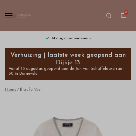
0
14 dagen retourtermijn
Il
Verhuizing | laatste week geopend aan
Gufo
Dijkje 13
Vanaf 15 augustus geopend aan de Jan van Schaffelaarstraat
Vest
50 in Barneveld
-
Home
Il Gufo Vest
Bestel
kinderkleding
van