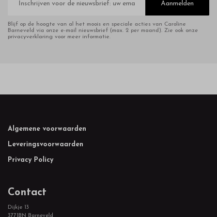
mailadres
Aanmelden
Blijf op de hoogte van al het moois en speciale acties van Caroline
Barneveld via onze e-mail nieuwsbrief (max. 2 per maand). Zie ook onze
privacyverklaring voor meer informatie.
Footer
Algemene voorwaarden
Leveringsvoorwaarden
Privacy Policy
Contact
Dijkje 13
3771BN Barneveld