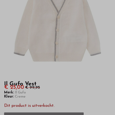
hoge
kwaliteit
in
onze
webshop
Il Gufo Vest
€ 25,00
€ 99,95
Merk:
Il Gufo
Kleur:
Creme
Dit product is uitverkocht.