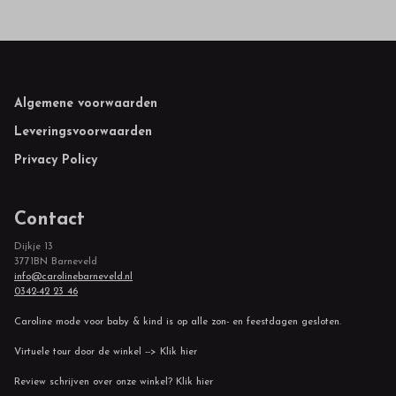
Footer
Algemene voorwaarden
Leveringsvoorwaarden
Privacy Policy
Contact
Dijkje 13
3771BN Barneveld
info@carolinebarneveld.nl
0342-42 23 46
Caroline mode voor baby & kind is op alle zon- en feestdagen gesloten.
Virtuele tour door de winkel --> Klik hier
Review schrijven over onze winkel? Klik hier