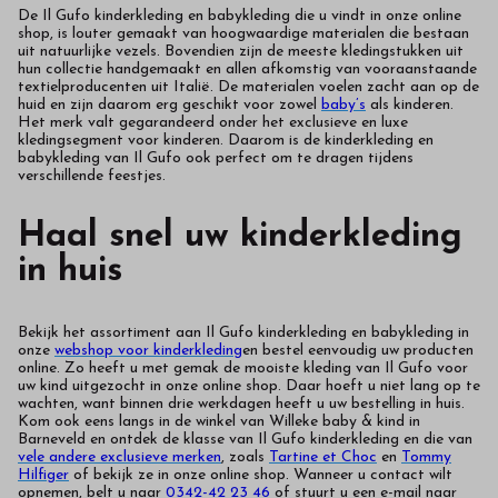
De Il Gufo kinderkleding en babykleding die u vindt in onze online
shop, is louter gemaakt van hoogwaardige materialen die bestaan
uit natuurlijke vezels. Bovendien zijn de meeste kledingstukken uit
hun collectie handgemaakt en allen afkomstig van vooraanstaande
textielproducenten uit Italië. De materialen voelen zacht aan op de
huid en zijn daarom erg geschikt voor zowel
baby’s
als kinderen.
Het merk valt gegarandeerd onder het exclusieve en luxe
kledingsegment voor kinderen. Daarom is de kinderkleding en
babykleding van Il Gufo ook perfect om te dragen tijdens
verschillende feestjes.
Haal snel uw kinderkleding
in huis
Bekijk het assortiment aan Il Gufo kinderkleding en babykleding in
onze
webshop voor kinderkleding
en bestel eenvoudig uw producten
online. Zo heeft u met gemak de mooiste kleding van Il Gufo voor
uw kind uitgezocht in onze online shop. Daar hoeft u niet lang op te
wachten, want binnen drie werkdagen heeft u uw bestelling in huis.
Kom ook eens langs in de winkel van Willeke baby & kind in
Barneveld en ontdek de klasse van Il Gufo kinderkleding en die van
vele andere exclusieve merken
, zoals
Tartine et Choc
en
Tommy
Hilfiger
of bekijk ze in onze online shop. Wanneer u contact wilt
opnemen, belt u naar
0342-42 23 46
of stuurt u een e-mail naar