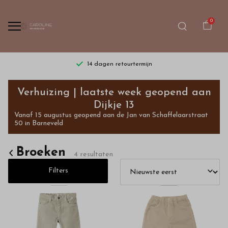
0
14 dagen retourtermijn
Broeken
Verhuizing | laatste week geopend aan
-
Dijkje 13
Vanaf 15 augustus geopend aan de Jan van Schaffelaarstraat
Bestel
50 in Barneveld
kinderkleding
Broeken
4 resultaten
van
Filters
hoge
kwaliteit