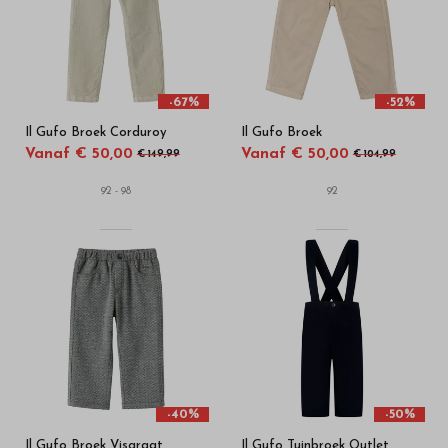
in
onze
webshop
-67%
-52%
Il Gufo Broek Corduroy
Il Gufo Broek
Vanaf € 50,00
Vanaf € 50,00
€ 149,99
€ 104,99
92 - 98
92
-40%
-50%
Il Gufo Broek Visgraat
Il Gufo Tuinbroek Outlet