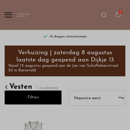
0
14 dagen retourtermijn
Vesten
Verhuizing | zaterdag 8 augustus
-
laatste dag geopend aan Dijkje 13
Vanaf 15 augustus geopend aan de Jan van Schaffelaarstraat
Bestel
50 in Barneveld
kinderkleding
Vesten
1 resultaten
van
Filters
hoge
kwaliteit