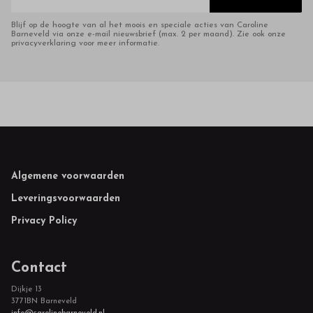
Blijf op de hoogte van al het moois en speciale acties van Caroline
Barneveld via onze e-mail nieuwsbrief (max. 2 per maand). Zie ook onze
privacyverklaring voor meer informatie.
Footer
Algemene voorwaarden
Leveringsvoorwaarden
Privacy Policy
Contact
Dijkje 13
3771BN Barneveld
info@carolinebarneveld.nl