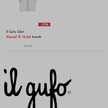
in
onze
webshop
-77%
Il Gufo Gilet
Vanaf € 15,00
€ 64,95
18m/86