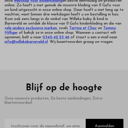
onze
webshop voor kinderkleding
en bestel eenvoudig uw producten
online. Zo heeft u met gemak de mooiste kleding van Il Gufo voor
uw kind uitgezocht in onze online shop. Daar hoeft u niet lang op te
wachten, want binnen drie werkdagen heeft u uw bestelling in huis.
Kom ook eens langs in de winkel van Willeke baby & kind in
Barneveld en ontdek de klasse van Il Gufo kinderkleding en die van
vele andere exclusieve merken
, zoals
Tartine et Choc
en
Tommy
Hilfiger
of bekijk ze in onze online shop. Wanneer u contact wilt
opnemen, belt u naar
0342-42 23 46
of stuurt u een e-mail naar
info@willekebarneveld.nl
. Wij beantwoorden graag uw vragen.
Blijf op de hoogte
Onze nieuwste producten, De beste aanbiedingen, Extra
klantenvoordeel
E-
mailadres
Aanmelden