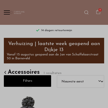
0
14 dagen retourtermijn
Accessoires
Verhuizing | laatste week geopend aan
-
Dijkje 13
Vanaf 15 augustus geopend aan de Jan van Schaffelaarstraat
Bestel
50 in Barneveld
kinderkleding
Accessoires
1 resultaten
van
Filters
hoge
kwaliteit