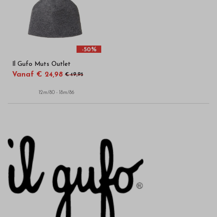
in
onze
webshop
-50%
Il Gufo Muts Outlet
Vanaf € 24,98
€ 49,95
12m/80 - 18m/86