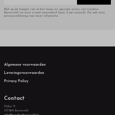
Blijf op de hoogte van al het moois en speciale acties van Caroline
Barneveld via onze e-mail nieuwsbrief (max. 2 per maand). Zie ook onze
privacyverklaring voor meer informatie.
Footer
Algemene voorwaarden
Leveringsvoorwaarden
Privacy Policy
Contact
Dijkje 13
3771BN Barneveld
info@carolinebarneveld.nl