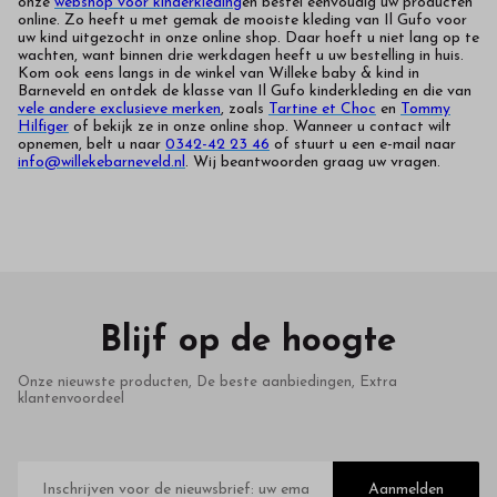
onze
webshop voor kinderkleding
en bestel eenvoudig uw producten
online. Zo heeft u met gemak de mooiste kleding van Il Gufo voor
uw kind uitgezocht in onze online shop. Daar hoeft u niet lang op te
wachten, want binnen drie werkdagen heeft u uw bestelling in huis.
Kom ook eens langs in de winkel van Willeke baby & kind in
Barneveld en ontdek de klasse van Il Gufo kinderkleding en die van
vele andere exclusieve merken
, zoals
Tartine et Choc
en
Tommy
Hilfiger
of bekijk ze in onze online shop. Wanneer u contact wilt
opnemen, belt u naar
0342-42 23 46
of stuurt u een e-mail naar
info@willekebarneveld.nl
. Wij beantwoorden graag uw vragen.
Blijf op de hoogte
Onze nieuwste producten, De beste aanbiedingen, Extra
klantenvoordeel
E-
mailadres
Aanmelden