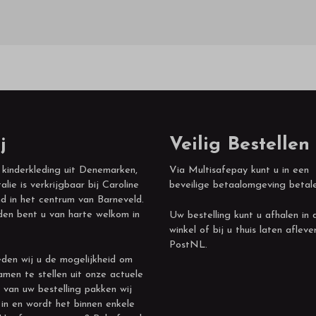
j
Veilig Bestellen
 kinderkleding uit Denemarken,
Via Multisafepay kunt u in een
alie is verkrijgbaar bij Caroline
beveilige betaalomgeving betal
d in het centrum van Barneveld.
den bent u van harte welkom in
Uw bestelling kunt u afhalen in 
winkel of bij u thuis laten afleve
PostNL.
den wij u de mogelijkheid om
amen te stellen uit onze actuele
 van uw bestelling pakken wij
 in en wordt het binnen enkele