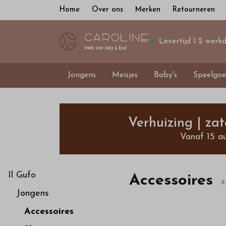
Home
Over ons
Merken
Retourneren
Levertijd 1-2 werk
Jongens
Meisjes
Baby's
Speelgoe
Accessoires
-
Verhuizing | za
Vanaf 15 a
Bestel
kinderkleding
Il Gufo
Accessoires
4
Jongens
van
Accessoires