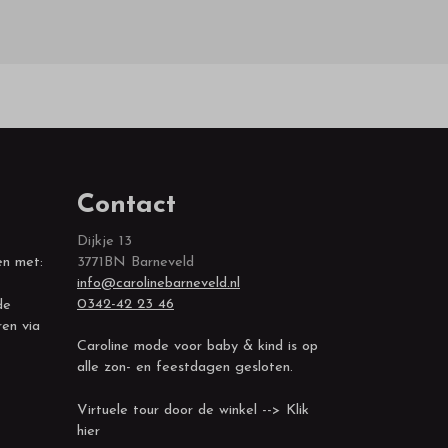
Contact
Dijkje 13
en met:
3771BN Barneveld
info@carolinebarneveld.nl
0342-42 23 46
de
ren via
Caroline mode voor baby & kind is op
alle zon- en feestdagen gesloten.
Virtuele tour door de winkel --> Klik
hier