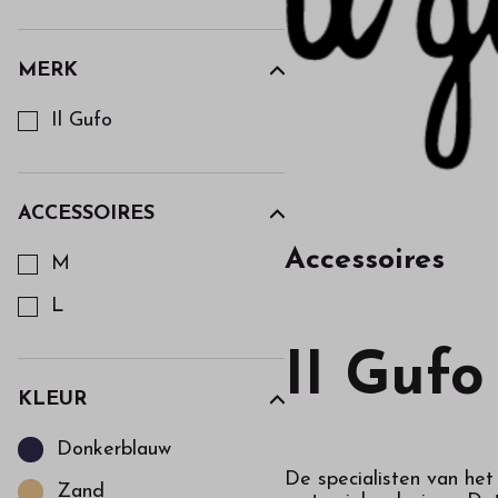
MERK
Kies een Merk om op te filteren
Il Gufo
ACCESSOIRES
Kies een Accessoires om op te filteren
Accessoires
M
L
II Gufo
KLEUR
Kies een Kleur om op te filteren
Donkerblauw
De specialisten van het
Zand