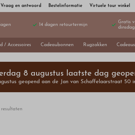
Vraag en antwoord
Bestelinformatie
Virtuele tour winkel
Gratis 
dagen
14 dagen retourtermijn
dinsdag
d / Accessoires
Cadeaubonnen
Rugzakken
Cadeaus
terdag 8 augustus laatste dag geope
ugustus geopend aan de Jan van Schaffelaarstraat 50 i
 resultaten