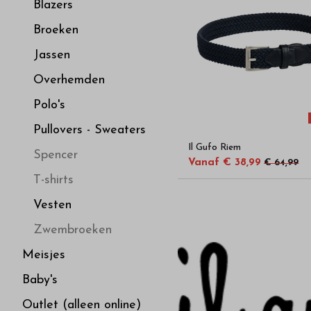
hoge
Blazers
Broeken
kwaliteit
Jassen
in
Overhemden
Polo's
onze
Pullovers - Sweaters
Il Gufo Riem
webshop
Spencer
Vanaf € 38,99
€ 64,99
T-shirts
Vesten
Zwembroeken
Meisjes
Baby's
Outlet (alleen online)