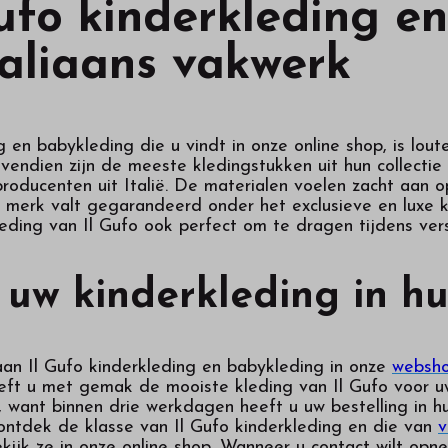
ufo kinderkleding en
taliaans vakwerk
g en babykleding die u vindt in onze online shop, is l
 Bovendien zijn de meeste kledingstukken uit hun collect
roducenten uit Italië. De materialen voelen zacht aan o
t merk valt gegarandeerd onder het exclusieve en luxe 
eding van Il Gufo ook perfect om te dragen tijdens vers
 uw kinderkleding in hu
aan Il Gufo kinderkleding en babykleding in onze
websho
eft u met gemak de mooiste kleding van Il Gufo voor uw
, want binnen drie werkdagen heeft u uw bestelling in h
ontdek de klasse van Il Gufo kinderkleding en die van
v
kijk ze in onze online shop. Wanneer u contact wilt opn