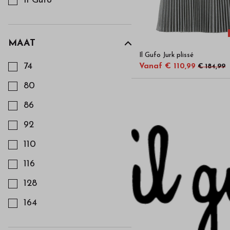
Il Gufo
MAAT
Kies een Maat om op te filteren
Il Gufo Jurk plissé
74
Vanaf € 110,99
€ 184,99
80
86
92
110
116
128
164