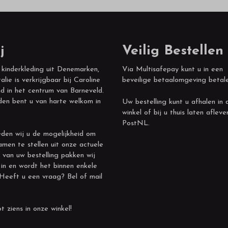
j
Veilig Bestellen
 kinderkleding uit Denemarken,
Via Multisafepay kunt u in een
alie is verkrijgbaar bij Caroline
beveilige betaalomgeving betal
d in het centrum van Barneveld.
den bent u van harte welkom in
Uw bestelling kunt u afhalen in 
winkel of bij u thuis laten afleve
PostNL.
den wij u de mogelijkheid om
amen te stellen uit onze actuele
 van uw bestelling pakken wij
 in en wordt het binnen enkele
 Heeft u een vraag? Bel of mail
t ziens in onze winkel!