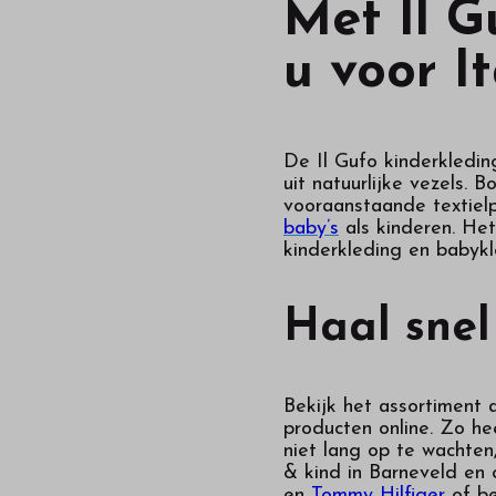
Met Il G
u voor I
De Il Gufo kinderkledin
uit natuurlijke vezels.
vooraanstaande textielp
baby’s
als kinderen. He
kinderkleding en babykl
Haal snel
Bekijk het assortiment 
producten online. Zo he
niet lang op te wachten
& kind in Barneveld en 
en
Tommy Hilfiger
of be