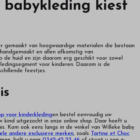
 babykleding kiest
outer gemaakt van hoogwaardige materialen die bestaan
ie handgemaakt en allen afkomstig van
p de huid en zijn daarom erg geschikt voor zowel
kledingsegment voor kinderen. Daarom is de
chillende feestjes.
is
p voor kinderkleding
en bestel eenvoudig uw
 kind uitgezocht in onze online shop. Daar hoeft u
uis. Kom ook eens langs in de winkel van Willeke baby
ele andere exclusieve merken
, zoals
Tartine et Choc
emen, belt u naar
0342-42 23 46
of stuurt u een e-