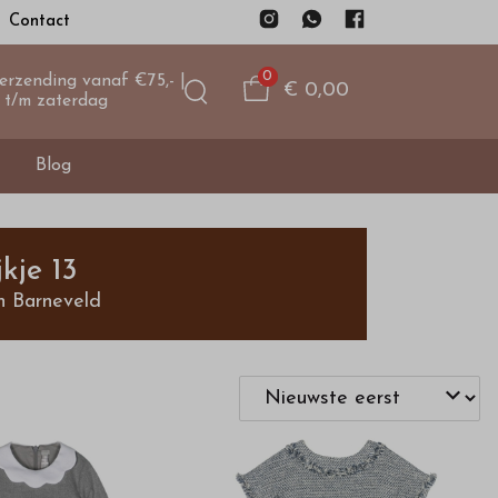
Contact
0
verzending vanaf €75,- |
€ 0,00
 t/m zaterdag
Blog
kje 13
n Barneveld