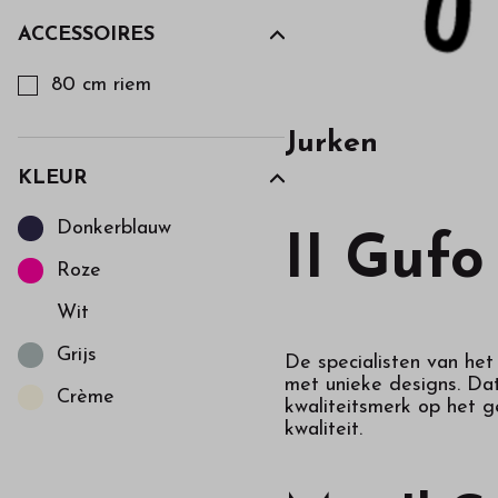
ACCESSOIRES
Kies een Accessoires om op te filteren
80 cm riem
Jurken
KLEUR
Kies een Kleur om op te filteren
Donkerblauw
II Gufo
Roze
Wit
Grijs
De specialisten van het
met unieke designs. Dat
Crème
kwaliteitsmerk op het g
kwaliteit.