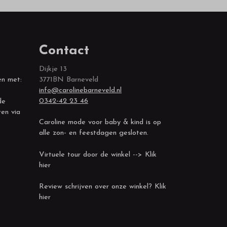
Contact
Dijkje 13
en met:
3771BN Barneveld
info@carolinebarneveld.nl
0342-42 23 46
de
ren via
Caroline mode voor baby & kind is op
alle zon- en feestdagen gesloten.
Virtuele tour door de winkel --> Klik
hier
Review schrijven over onze winkel? Klik
hier