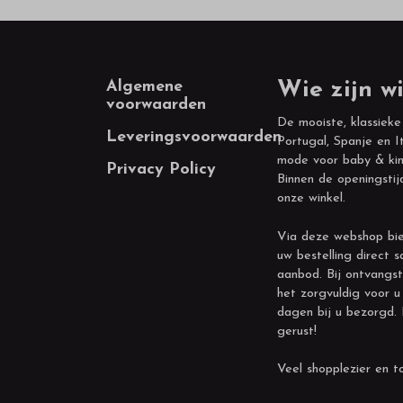
Footer
Algemene
Wie zijn wi
voorwaarden
De mooiste, klassieke
Leveringsvoorwaarden
Portugal, Spanje en It
mode voor baby & kin
Privacy Policy
Binnen de openingstij
onze winkel.
Via deze webshop bie
uw bestelling direct s
aanbod. Bij ontvangst
het zorgvuldig voor u
dagen bij u bezorgd.
gerust!
Veel shopplezier en to