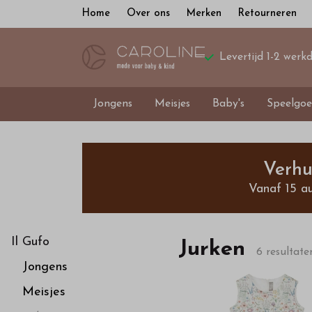
Home
Over ons
Merken
Retourneren
Levertijd 1-2 werk
Jongens
Meisjes
Baby's
Speelgoe
Jurken
-
Verhu
Vanaf 15 a
Bestel
kinderkleding
Il Gufo
Jurken
6 resultate
Jongens
van
Meisjes