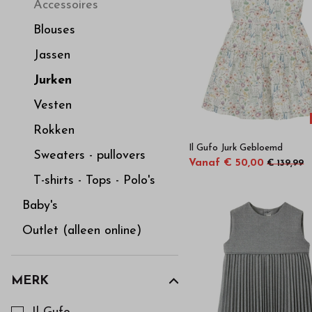
hoge
Accessoires
Blouses
kwaliteit
Jassen
in
Jurken
Vesten
onze
Rokken
Il Gufo Jurk Gebloemd
webshop
Sweaters - pullovers
Vanaf € 50,00
€ 139,99
T-shirts - Tops - Polo's
Baby's
Outlet (alleen online)
MERK
Kies een Merk om op te filteren