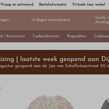
Vraag en antwoord
Bestelinformatie
Virtuele tour winkel
Gratis 
dagen
14 dagen retourtermijn
dinsdag
d / Accessoires
Cadeaubonnen
Rugzakken
Cadeaus
izing | laatste week geopend aan Dij
ugustus geopend aan de Jan van Schaffelaarstraat 50 i
n