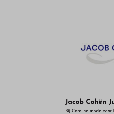
kinderkleding
van
hoge
kwaliteit
in
onze
webshop
Jacob Cohën J
Bij Caroline mode voor