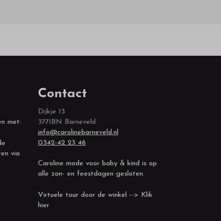
Contact
Dijkje 13
en met:
3771BN Barneveld
info@carolinebarneveld.nl
0342-42 23 46
de
ren via
Caroline mode voor baby & kind is op
alle zon- en feestdagen gesloten.
Virtuele tour door de winkel --> Klik
hier