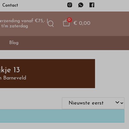
Contact
0
verzending vanaf €75,- |
€ 0,00
 t/m zaterdag
Blog
kje 13
n Barneveld