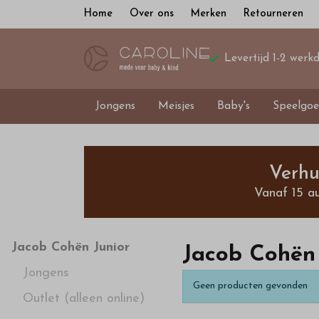
Home
Over ons
Merken
Retourneren
Levertijd 1-2 werk
Jongens
Meisjes
Baby's
Speelgoe
Jacob
Cohën
Verhu
Vanaf 15 a
Junior
-
Jacob Cohën Junior
Jacob Cohën 
Jongens
Bestel
Geen producten gevonden
Outlet (alleen online)