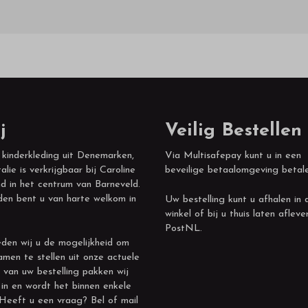
j
Veilig Bestellen
 kinderkleding uit Denemarken,
Via Multisafepay kunt u in een
alie is verkrijgbaar bij Caroline
beveilige betaalomgeving betal
d in het centrum van Barneveld.
den bent u van harte welkom in
Uw bestelling kunt u afhalen in 
winkel of bij u thuis laten afleve
PostNL.
den wij u de mogelijkheid om
amen te stellen uit onze actuele
 van uw bestelling pakken wij
 in en wordt het binnen enkele
 Heeft u een vraag? Bel of mail