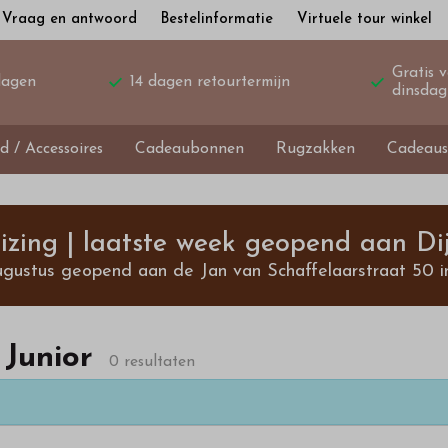
Vraag en antwoord
Bestelinformatie
Virtuele tour winkel
Gratis 
dagen
14 dagen retourtermijn
dinsdag
d / Accessoires
Cadeaubonnen
Rugzakken
Cadeaus
izing | laatste week geopend aan Dij
ugustus geopend aan de Jan van Schaffelaarstraat 50 i
Junior
0 resultaten