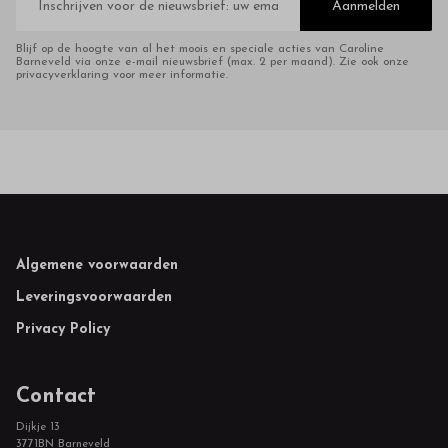
mailadres
Aanmelden
Blijf op de hoogte van al het moois en speciale acties van Caroline
Barneveld via onze e-mail nieuwsbrief (max. 2 per maand). Zie ook onze
privacyverklaring voor meer informatie.
Footer
Algemene voorwaarden
Leveringsvoorwaarden
Privacy Policy
Contact
Dijkje 13
3771BN Barneveld