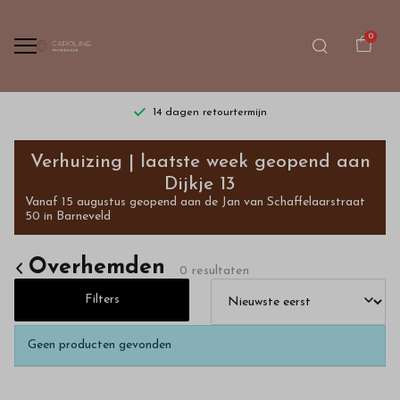
0
14 dagen retourtermijn
Overhemden
Verhuizing | laatste week geopend aan
-
Dijkje 13
Vanaf 15 augustus geopend aan de Jan van Schaffelaarstraat
Bestel
50 in Barneveld
kinderkleding
Overhemden
0 resultaten
van
Filters
hoge
Geen producten gevonden
kwaliteit