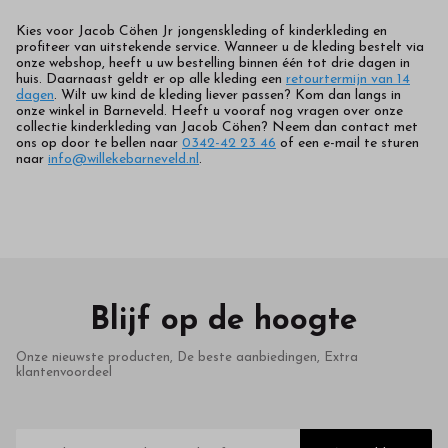
Kies voor Jacob Cöhen Jr jongenskleding of kinderkleding en
profiteer van uitstekende service. Wanneer u de kleding bestelt via
onze webshop, heeft u uw bestelling binnen één tot drie dagen in
huis. Daarnaast geldt er op alle kleding een
retourtermijn van 14
dagen
. Wilt uw kind de kleding liever passen? Kom dan langs in
onze winkel in Barneveld. Heeft u vooraf nog vragen over onze
collectie kinderkleding van Jacob Cöhen? Neem dan contact met
ons op door te bellen naar
0342-42 23 46
of een e-mail te sturen
naar
info@willekebarneveld.nl
.
Blijf op de hoogte
Onze nieuwste producten, De beste aanbiedingen, Extra
klantenvoordeel
E-