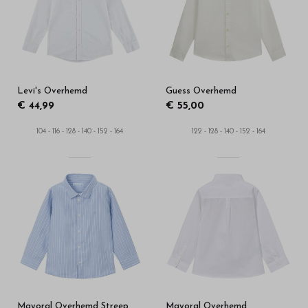
in
onze
webshop
Levi's Overhemd
Guess Overhemd
€ 44,99
€ 55,00
104 - 116 - 128 - 140 - 152 - 164
122 - 128 - 140 - 152 - 164
Mayoral Overhemd Streep
Mayoral Overhemd