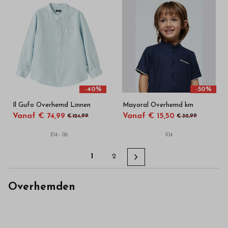
-40%
-50%
Il Gufo Overhemd Linnen
Mayoral Overhemd km
Vanaf € 74,99
Vanaf € 15,50
€ 124,99
€ 30,99
104 - 116
104
1
2
Overhemden