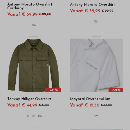
Antony Morato Overshirt
Antony Morato Overshirt
Corduroy
Vanaf € 59,99
€ 99,99
Vanaf € 59,99
€ 99,99
104
176
-40%
-50%
Tommy Hilfiger Overshirt
Mayoral Overhemd km
Vanaf € 44,99
Vanaf € 15,50
€ 74,99
€ 30,99
110 - 164 - 176
128