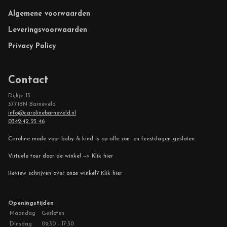
Footer
Algemene voorwaarden
Leveringsvoorwaarden
Privacy Policy
Contact
Dijkje 13
3771BN Barneveld
info@carolinebarneveld.nl
0342-42 23 46
Caroline mode voor baby & kind is op alle zon- en feestdagen gesloten.
Virtuele tour door de winkel --> Klik hier
Review schrijven over onze winkel? Klik hier
Openingstijden
Maandag
Gesloten
Dinsdag
09:30 - 17:30