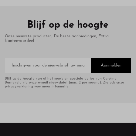
Blijf op de hoogte
Onze nieuwste producten, De beste aanbiedingen, Extra
klantenvoordeel
E-
mailadres
Aanmelden
Blijf op de hoogte van al het moois en speciale acties van Caroline
Barneveld via onze e-mail nieuwsbrief (max. 2 per maand). Zie ook onze
privacyverklaring voor meer informatie.