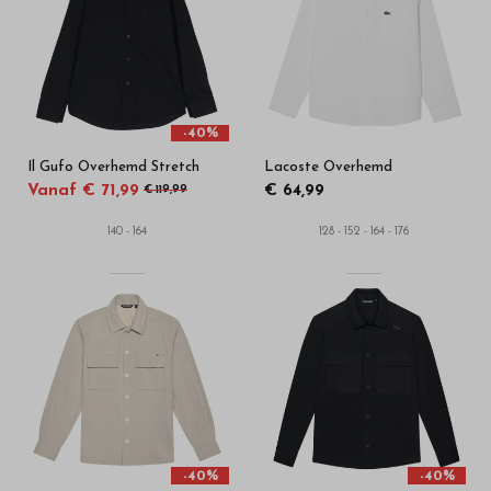
-40%
Il Gufo Overhemd Stretch
Lacoste Overhemd
Vanaf € 71,99
€ 64,99
€ 119,99
140 - 164
128 - 152 - 164 - 176
-40%
-40%