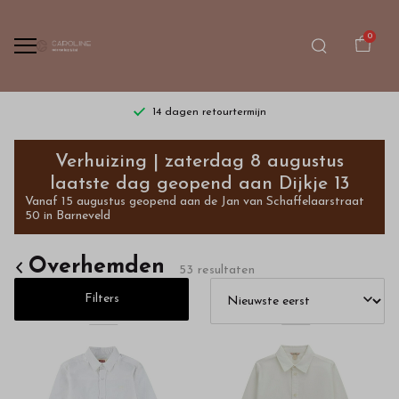
0
Gratis verzending vanaf €75,- | dinsdag t/m zaterdag
Overhemden
Verhuizing | zaterdag 8 augustus
-
laatste dag geopend aan Dijkje 13
Vanaf 15 augustus geopend aan de Jan van Schaffelaarstraat
Bestel
50 in Barneveld
kinderkleding
Overhemden
53 resultaten
van
Filters
hoge
kwaliteit