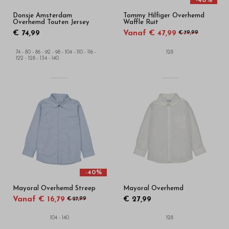
-40%
Donsje Amsterdam
Tommy Hilfiger Overhemd
Overhemd Touten Jersey
Waffle Ruit
€ 74,99
Vanaf € 47,99
€ 79,99
74 - 80 - 86 - 92 - 98 - 104 - 110 - 116 -
128
122 - 128 - 134 - 140
-40%
Mayoral Overhemd Streep
Mayoral Overhemd
Vanaf € 16,79
€ 27,99
€ 27,99
104 - 140
128