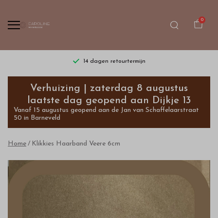
0
14 dagen retourtermijn
Klikkies
Verhuizing | zaterdag 8 augustus
Haarband
laatste dag geopend aan Dijkje 13
Vanaf 15 augustus geopend aan de Jan van Schaffelaarstraat
Veere
50 in Barneveld
6cm
Home
Klikkies Haarband Veere 6cm
-
Bestel
kinderkleding