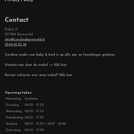
Privacy Policy
Contact
Dijkje 13
3771BN Barneveld
info@carolinebarneveld.nl
0342-42 23 46
Caroline mode voor baby & kind is op alle zon- en feestdagen gesloten.
Virtuele tour door de winkel --> Klik hier
Review schrijven over onze winkel? Klik hier
Openingstijden
Maandag
Gesloten
Dinsdag
09:30 - 17:30
Woensdag
09:30 - 17:30
Donderdag
09:30 - 17:30
Vrijdag
09:30 - 17:30 / 18:30 - 21:00
Zaterdag
09:30 - 17:00