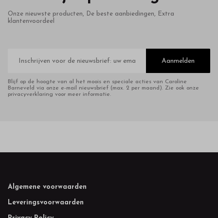
Onze nieuwste producten, De beste aanbiedingen, Extra
klantenvoordeel
E-
mailadres
Aanmelden
Blijf op de hoogte van al het moois en speciale acties van Caroline
Barneveld via onze e-mail nieuwsbrief (max. 2 per maand). Zie ook onze
privacyverklaring voor meer informatie.
Footer
Algemene voorwaarden
Leveringsvoorwaarden