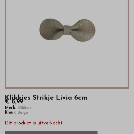
van
hoge
kwaliteit
in
onze
webshop
Klikkies Strikje Livia 6cm
€ 6,99
Merk:
Klikkies
Kleur:
Beige
Dit product is uitverkocht.