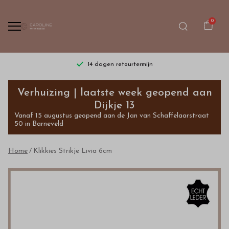
0
14 dagen retourtermijn
Klikkies
Verhuizing | laatste week geopend aan
Strikje
Dijkje 13
Vanaf 15 augustus geopend aan de Jan van Schaffelaarstraat
Livia
50 in Barneveld
6cm
Home
Klikkies Strikje Livia 6cm
-
Bestel
kinderkleding