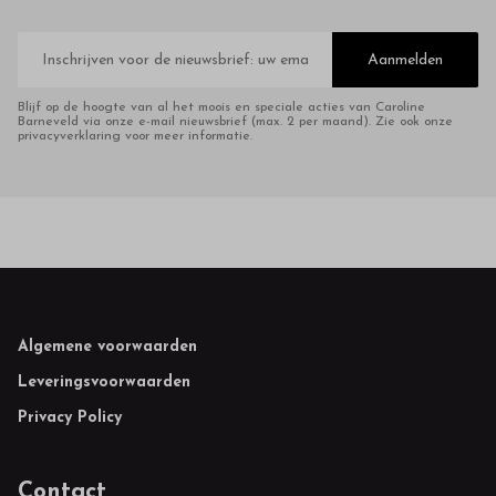
E-
mailadres
Aanmelden
Blijf op de hoogte van al het moois en speciale acties van Caroline
Barneveld via onze e-mail nieuwsbrief (max. 2 per maand). Zie ook onze
privacyverklaring voor meer informatie.
Footer
Algemene voorwaarden
Leveringsvoorwaarden
Privacy Policy
Contact