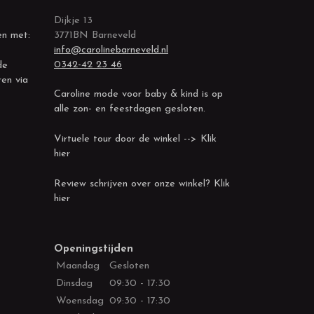
Dijkje 13
en met:
3771BN Barneveld
info@carolinebarneveld.nl
0342-42 23 46
de
ren via
Caroline mode voor baby & kind is op
alle zon- en feestdagen gesloten.
Virtuele tour door de winkel --> Klik
hier
Review schrijven over onze winkel? Klik
hier
Openingstijden
Maandag
Gesloten
Dinsdag
09:30 - 17:30
Woensdag
09:30 - 17:30