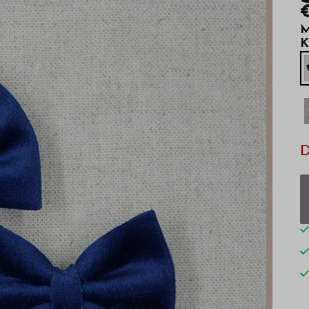
M
K
D