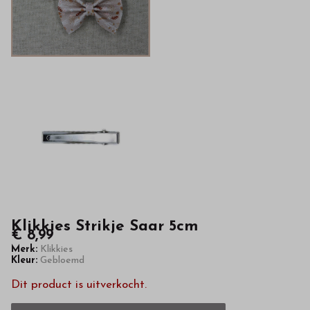
van
hoge
kwaliteit
in
onze
webshop
Klikkies Strikje Saar 5cm
€ 8,99
Merk:
Klikkies
Kleur:
Gebloemd
Dit product is uitverkocht.