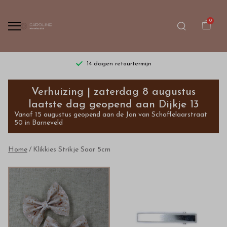
0
14 dagen retourtermijn
Klikkies
Verhuizing | zaterdag 8 augustus
Strikje
laatste dag geopend aan Dijkje 13
Vanaf 15 augustus geopend aan de Jan van Schaffelaarstraat
Saar
50 in Barneveld
5cm
Home
Klikkies Strikje Saar 5cm
-
Bestel
kinderkleding