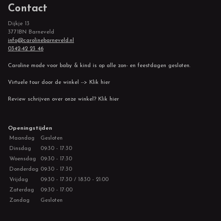
Contact
Dijkje 13
3771BN Barneveld
info@carolinebarneveld.nl
0342-42 23 46
Caroline mode voor baby & kind is op alle zon- en feestdagen gesloten.
Virtuele tour door de winkel --> Klik hier
Review schrijven over onze winkel? Klik hier
Openingstijden
Maandag
Gesloten
Dinsdag
09:30 - 17:30
Woensdag
09:30 - 17:30
Donderdag
09:30 - 17:30
Vrijdag
09:30 - 17:30 / 18:30 - 21:00
Zaterdag
09:30 - 17:00
Zondag
Gesloten