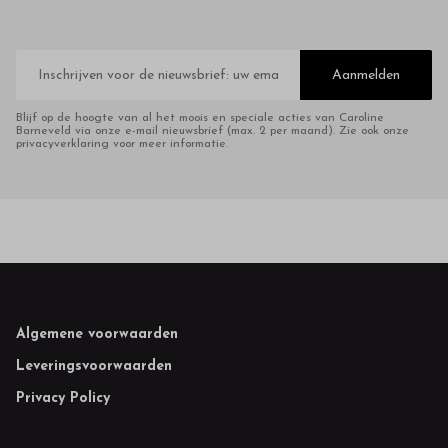
E-
mailadres
Aanmelden
Blijf op de hoogte van al het moois en speciale acties van Caroline
Barneveld via onze e-mail nieuwsbrief (max. 2 per maand). Zie ook onze
privacyverklaring voor meer informatie.
Footer
Algemene voorwaarden
Leveringsvoorwaarden
Privacy Policy