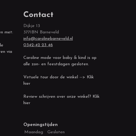
Contact
Dijkje 13
en met:
3771BN Barneveld
info@carolinebarneveld.nl
0342-42 23 46
de
ren via
Caroline mode voor baby & kind is op
alle zon- en feestdagen gesloten.
Virtuele tour door de winkel --> Klik
hier
Review schrijven over onze winkel? Klik
hier
Openingstijden
Maandag
Gesloten