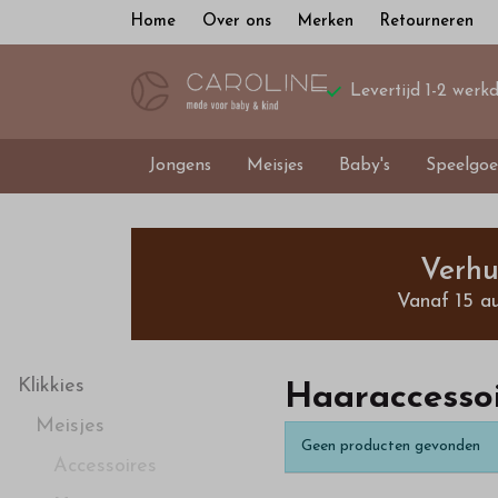
Home
Over ons
Merken
Retourneren
Levertijd 1-2 werk
Jongens
Meisjes
Baby's
Speelgoe
Haaraccessoires
-
Verhu
Vanaf 15 a
Bestel
kinderkleding
Klikkies
Haaraccessoi
Meisjes
van
Geen producten gevonden
Accessoires