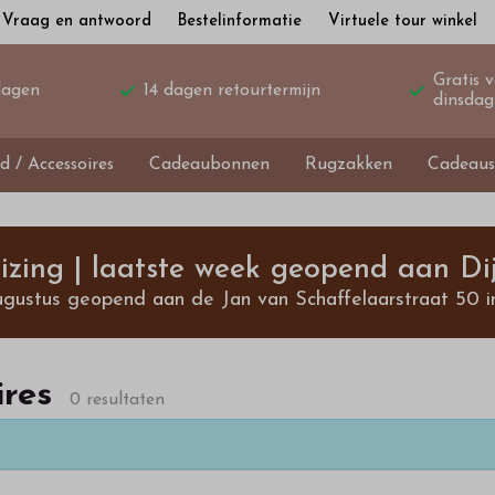
Vraag en antwoord
Bestelinformatie
Virtuele tour winkel
Gratis 
dagen
14 dagen retourtermijn
dinsdag
d / Accessoires
Cadeaubonnen
Rugzakken
Cadeaus
izing | laatste week geopend aan Dij
ugustus geopend aan de Jan van Schaffelaarstraat 50 i
res
0 resultaten