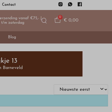
Contact
0
verzending vanaf €75,- |
€ 0,00
 t/m zaterdag
Blog
kje 13
n Barneveld