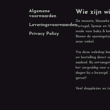
Footer
Algemene
Wie zijn wi
voorwaarden
De mooiste, klassieke
Leveringsvoorwaarden
Portugal, Spanje en It
mode voor baby & kin
Privacy Policy
Binnen de openingstij
onze winkel.
Via deze webshop bie
uw bestelling direct s
aanbod. Bij ontvangst
het zorgvuldig voor u
dagen bij u bezorgd.
gerust!
Veel shopplezier en to