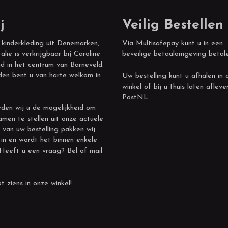
j
Veilig Bestellen
 kinderkleding uit Denemarken,
Via Multisafepay kunt u in een
alie is verkrijgbaar bij Caroline
beveilige betaalomgeving betal
d in het centrum van Barneveld.
den bent u van harte welkom in
Uw bestelling kunt u afhalen in 
winkel of bij u thuis laten afleve
PostNL.
den wij u de mogelijkheid om
amen te stellen uit onze actuele
 van uw bestelling pakken wij
 in en wordt het binnen enkele
 Heeft u een vraag? Bel of mail
t ziens in onze winkel!