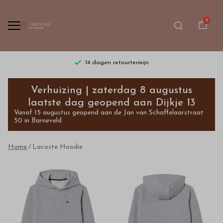
0
14 dagen retourtermijn
Lacoste
Verhuizing | zaterdag 8 augustus
Hoodie
laatste dag geopend aan Dijkje 13
Vanaf 15 augustus geopend aan de Jan van Schaffelaarstraat
-
50 in Barneveld
Bestel
Home
Lacoste Hoodie
kinderkleding
van
hoge