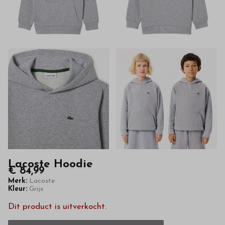
kwaliteit
in
onze
webshop
Lacoste Hoodie
€ 84,99
Merk:
Lacoste
Kleur:
Grijs
Dit product is uitverkocht.