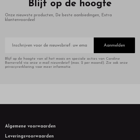
Blijf op de hoogte
Onze nieuwste producten, De beste aanbiedingen, Extra
klantenvoordeel
E-
mailadres
Aanmelden
Blijf op de hoogte van al het moois en speciale acties van Caroline
Barneveld via onze e-mail nieuwsbrief (max. 2 per maand). Zie ook onze
privacyverklaring voor meer informatie.
Footer
Algemene voorwaarden
Leveringsvoorwaarden