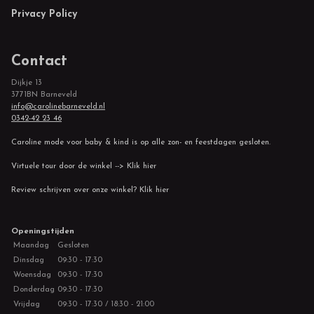
Privacy Policy
Contact
Dijkje 13
3771BN Barneveld
info@carolinebarneveld.nl
0342-42 23 46
Caroline mode voor baby & kind is op alle zon- en feestdagen gesloten.
Virtuele tour door de winkel --> Klik hier
Review schrijven over onze winkel? Klik hier
Openingstijden
Maandag
Gesloten
Dinsdag
09:30 - 17:30
Woensdag
09:30 - 17:30
Donderdag
09:30 - 17:30
Vrijdag
09:30 - 17:30 / 18:30 - 21:00