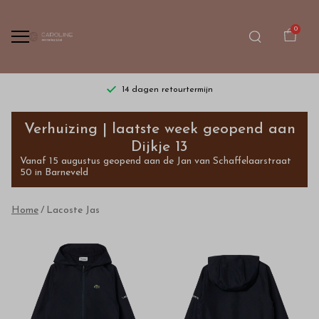
0
14 dagen retourtermijn
Lacoste
Verhuizing | laatste week geopend aan
Jas
Dijkje 13
Vanaf 15 augustus geopend aan de Jan van Schaffelaarstraat
-
50 in Barneveld
Bestel
Home
Lacoste Jas
kinderkleding
van
hoge