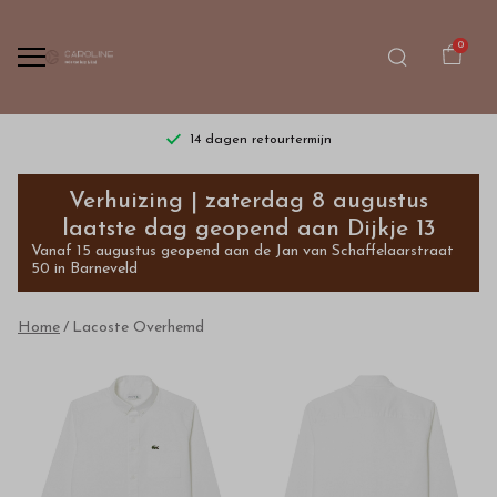
0
14 dagen retourtermijn
Lacoste
Verhuizing | zaterdag 8 augustus
Overhemd
laatste dag geopend aan Dijkje 13
Vanaf 15 augustus geopend aan de Jan van Schaffelaarstraat
-
50 in Barneveld
Bestel
Home
Lacoste Overhemd
kinderkleding
van
hoge