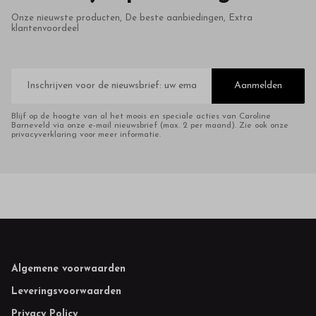
Onze nieuwste producten, De beste aanbiedingen, Extra
klantenvoordeel
E-
mailadres
Aanmelden
Blijf op de hoogte van al het moois en speciale acties van Caroline
Barneveld via onze e-mail nieuwsbrief (max. 2 per maand). Zie ook onze
privacyverklaring voor meer informatie.
Footer
Algemene voorwaarden
Leveringsvoorwaarden
Privacy Policy