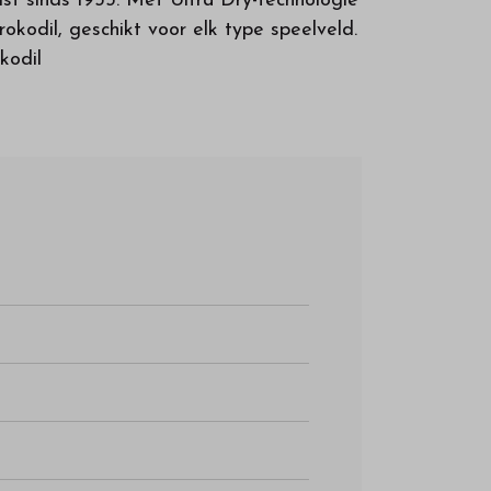
st sinds 1933. Met Ultra Dry-technologie
kodil, geschikt voor elk type speelveld.
kodil