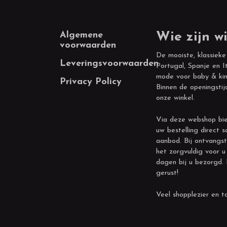
Footer
Algemene
Wie zijn wi
voorwaarden
De mooiste, klassieke
Leveringsvoorwaarden
Portugal, Spanje en It
mode voor baby & kin
Privacy Policy
Binnen de openingstij
onze winkel.
Via deze webshop bie
uw bestelling direct s
aanbod. Bij ontvangst
het zorgvuldig voor u
dagen bij u bezorgd.
gerust!
Veel shopplezier en to