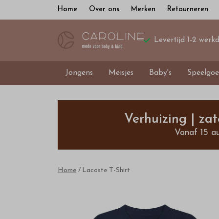
Home
Over ons
Merken
Retourneren
Levertijd 1-2 werk
Jongens
Meisjes
Baby's
Speelgoe
Lacoste
T-
Verhuizing | za
Vanaf 15 a
Shirt
-
Home
Lacoste T-Shirt
Bestel