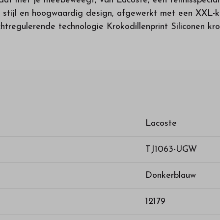
 dat met je meebeweegt, van Lacoste, een tennisspeciali
stijl en hoogwaardig design, afgewerkt met een XXL-kro
htregulerende technologie Krokodillenprint Siliconen kro
Lacoste
TJ1063-UGW
Donkerblauw
12179