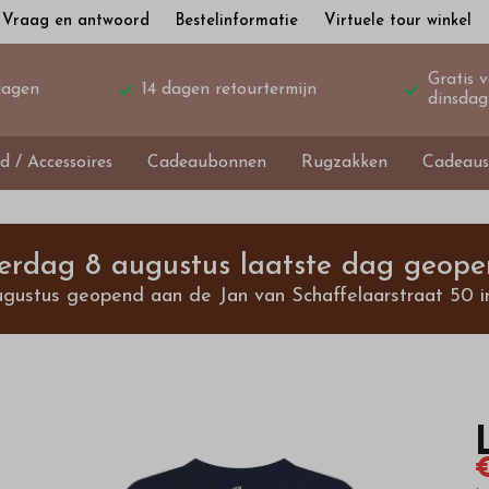
Vraag en antwoord
Bestelinformatie
Virtuele tour winkel
Gratis 
dagen
14 dagen retourtermijn
dinsdag
d / Accessoires
Cadeaubonnen
Rugzakken
Cadeaus
terdag 8 augustus laatste dag geope
ugustus geopend aan de Jan van Schaffelaarstraat 50 i