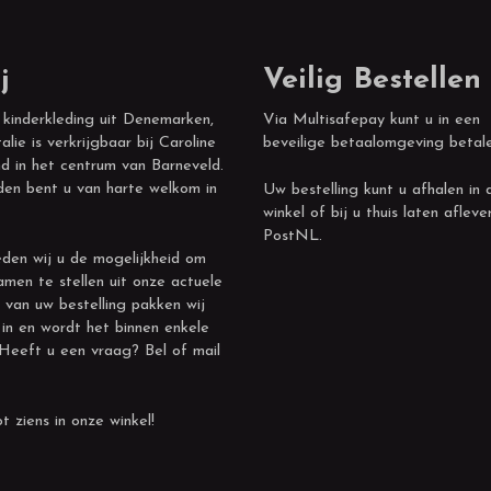
j
Veilig Bestellen
 kinderkleding uit Denemarken,
Via Multisafepay kunt u in een
alie is verkrijgbaar bij Caroline
beveilige betaalomgeving betal
d in het centrum van Barneveld.
den bent u van harte welkom in
Uw bestelling kunt u afhalen in 
winkel of bij u thuis laten afleve
PostNL.
den wij u de mogelijkheid om
amen te stellen uit onze actuele
 van uw bestelling pakken wij
 in en wordt het binnen enkele
 Heeft u een vraag? Bel of mail
t ziens in onze winkel!