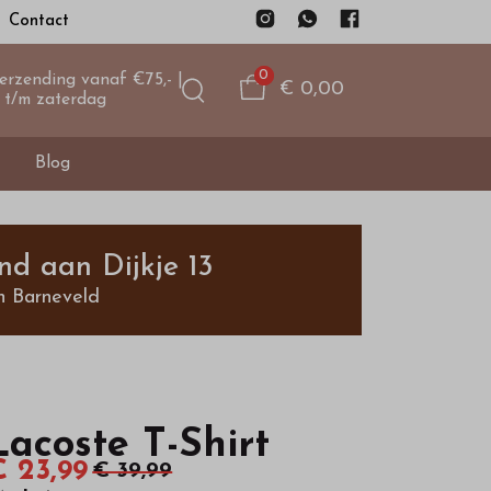
Contact
0
verzending vanaf €75,- |
€ 0,00
 t/m zaterdag
Blog
nd aan Dijkje 13
n Barneveld
Lacoste T-Shirt
€ 23,99
€ 39,99