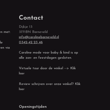
Contact
Dijkje 13
en met:
3771BN Barneveld
info@carolinebarneveld.nl
0342-42 23 46
de
ren via
Caroline mode voor baby & kind is op
alle zon- en feestdagen gesloten.
Virtuele tour door de winkel --> Klik
hier
Review schrijven over onze winkel? Klik
hier
Openingstijden