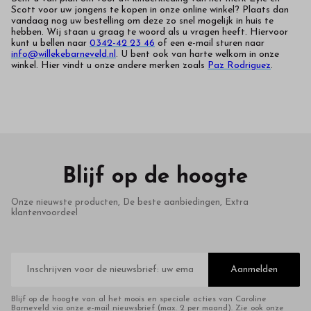
Scott voor uw jongens te kopen in onze online winkel? Plaats dan
vandaag nog uw bestelling om deze zo snel mogelijk in huis te
hebben. Wij staan u graag te woord als u vragen heeft. Hiervoor
kunt u bellen naar
0342-42 23 46
of een e-mail sturen naar
info@willekebarneveld.nl
. U bent ook van harte welkom in onze
winkel. Hier vindt u onze andere merken zoals
Paz Rodriguez
.
Blijf op de hoogte
Onze nieuwste producten, De beste aanbiedingen, Extra
klantenvoordeel
E-
mailadres
Aanmelden
Blijf op de hoogte van al het moois en speciale acties van Caroline
Barneveld via onze e-mail nieuwsbrief (max. 2 per maand). Zie ook onze