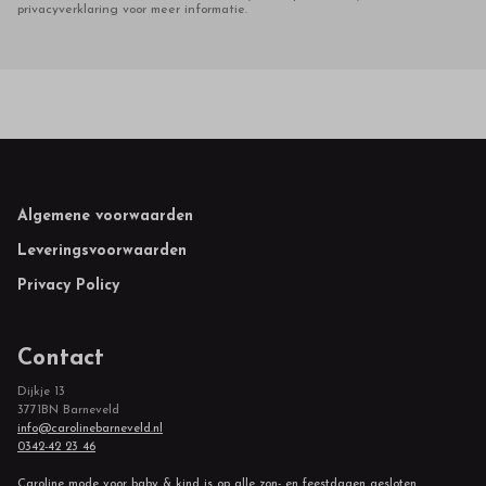
privacyverklaring voor meer informatie.
Footer
Algemene voorwaarden
Leveringsvoorwaarden
Privacy Policy
Contact
Dijkje 13
3771BN Barneveld
info@carolinebarneveld.nl
0342-42 23 46
Caroline mode voor baby & kind is op alle zon- en feestdagen gesloten.