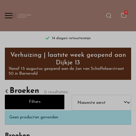
0
14 dagen retourtermijn
Broeken
Verhuizing | laatste week geopend aan
-
Dijkje 13
Vanaf 15 augustus geopend aan de Jan van Schaffelaarstraat
Bestel
50 in Barneveld
kinderkleding
Broeken
0 resultaten
van
Filters
hoge
Geen producten gevonden
kwaliteit
Broeken