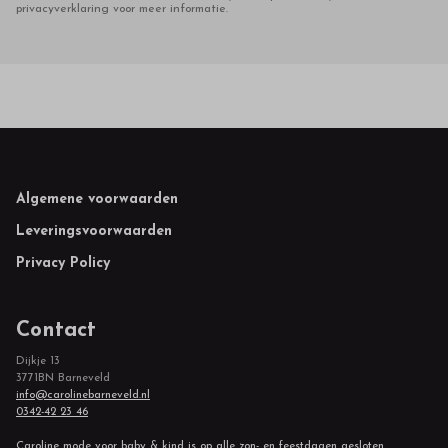
privacyverklaring voor meer informatie.
Footer
Algemene voorwaarden
Leveringsvoorwaarden
Privacy Policy
Contact
Dijkje 13
3771BN Barneveld
info@carolinebarneveld.nl
0342-42 23 46
Caroline mode voor baby & kind is op alle zon- en feestdagen gesloten.