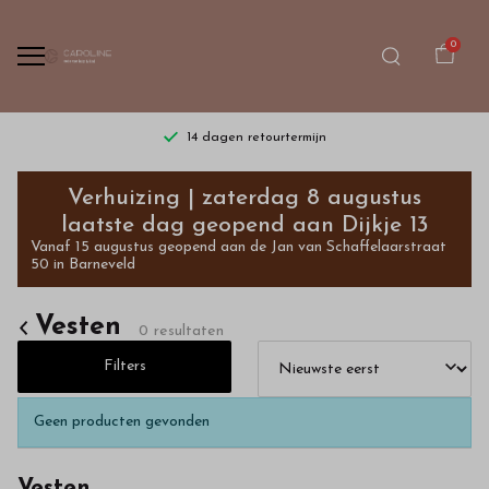
0
14 dagen retourtermijn
Vesten
Verhuizing | zaterdag 8 augustus
-
laatste dag geopend aan Dijkje 13
Vanaf 15 augustus geopend aan de Jan van Schaffelaarstraat
Bestel
50 in Barneveld
kinderkleding
Vesten
0 resultaten
van
Filters
hoge
Geen producten gevonden
kwaliteit
Vesten