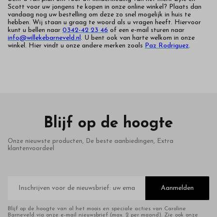
Scott voor uw jongens te kopen in onze online winkel? Plaats dan
vandaag nog uw bestelling om deze zo snel mogelijk in huis te
hebben. Wij staan u graag te woord als u vragen heeft. Hiervoor
kunt u bellen naar
0342-42 23 46
of een e-mail sturen naar
info@willekebarneveld.nl
. U bent ook van harte welkom in onze
winkel. Hier vindt u onze andere merken zoals
Paz Rodriguez
.
Blijf op de hoogte
Onze nieuwste producten, De beste aanbiedingen, Extra
klantenvoordeel
E-
mailadres
Aanmelden
Blijf op de hoogte van al het moois en speciale acties van Caroline
Barneveld via onze e-mail nieuwsbrief (max. 2 per maand). Zie ook onze