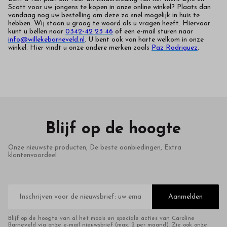
Scott voor uw jongens te kopen in onze online winkel? Plaats dan
vandaag nog uw bestelling om deze zo snel mogelijk in huis te
hebben. Wij staan u graag te woord als u vragen heeft. Hiervoor
kunt u bellen naar
0342-42 23 46
of een e-mail sturen naar
info@willekebarneveld.nl
. U bent ook van harte welkom in onze
winkel. Hier vindt u onze andere merken zoals
Paz Rodriguez
.
Blijf op de hoogte
Onze nieuwste producten, De beste aanbiedingen, Extra
klantenvoordeel
E-
mailadres
Aanmelden
Blijf op de hoogte van al het moois en speciale acties van Caroline
Barneveld via onze e-mail nieuwsbrief (max. 2 per maand). Zie ook onze