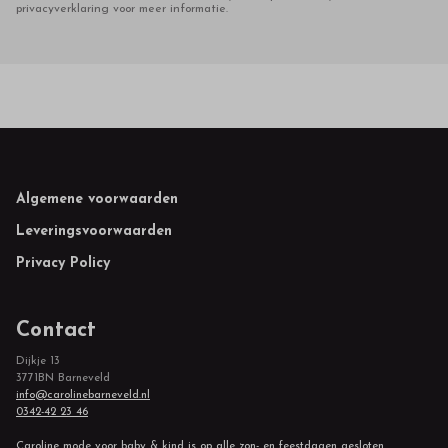
privacyverklaring voor meer informatie.
Footer
Algemene voorwaarden
Leveringsvoorwaarden
Privacy Policy
Contact
Dijkje 13
3771BN Barneveld
info@carolinebarneveld.nl
0342-42 23 46
Caroline mode voor baby & kind is op alle zon- en feestdagen gesloten.