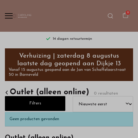
0
14 dagen retourtermijn
Outlet
Verhuizing | zaterdag 8 augustus
(alleen
laatste dag geopend aan Dijkje 13
Vanaf 15 augustus geopend aan de Jan van Schaffelaarstraat
online)
50 in Barneveld
-
Outlet (alleen online)
0 resultaten
Bestel
Filters
kinderkleding
Geen producten gevonden
van
Outlet (alleen online)