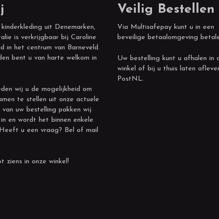
j
Veilig Bestellen
 kinderkleding uit Denemarken,
Via Multisafepay kunt u in een
alie is verkrijgbaar bij Caroline
beveilige betaalomgeving betal
d in het centrum van Barneveld.
den bent u van harte welkom in
Uw bestelling kunt u afhalen in 
winkel of bij u thuis laten afleve
PostNL.
den wij u de mogelijkheid om
amen te stellen uit onze actuele
 van uw bestelling pakken wij
 in en wordt het binnen enkele
 Heeft u een vraag? Bel of mail
t ziens in onze winkel!