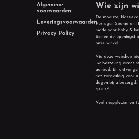
Footer
Algemene
Wie zijn wi
voorwaarden
De mooiste, klassieke
Leveringsvoorwaarden
Portugal, Spanje en It
mode voor baby & kin
Privacy Policy
Binnen de openingstij
onze winkel.
Via deze webshop bie
uw bestelling direct s
aanbod. Bij ontvangst
het zorgvuldig voor u
dagen bij u bezorgd.
gerust!
Veel shopplezier en to