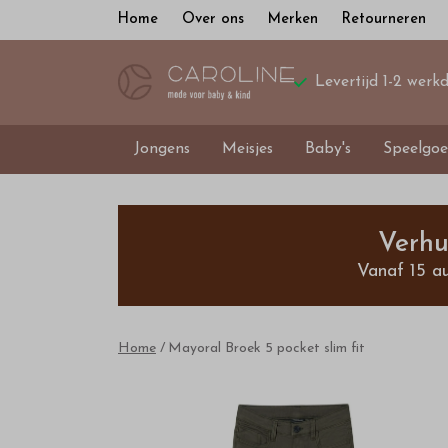
Home
Over ons
Merken
Retourneren
Levertijd 1-2 werk
Jongens
Meisjes
Baby's
Speelgoe
Mayoral
Broek
Verhu
Vanaf 15 a
5
pocket
Home
Mayoral Broek 5 pocket slim fit
slim