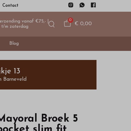
Contact
0
verzending vanaf €75,- |
€ 0,00
 t/m zaterdag
Blog
kje 13
n Barneveld
Mayoral Broek 5
pocket slim fit