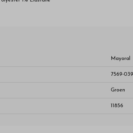
olyester 1% Elastane
Mayoral
7569-03
Groen
11856