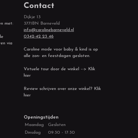
Contact
Dijkje 13
en met:
3771BN Barneveld
info@carolinebarneveld.nl
0342-42 23 46
de
ren via
Caroline mode voor baby & kind is op
alle zon- en feestdagen gesloten.
Virtuele tour door de winkel --> Klik
hier
Review schrijven over onze winkel? Klik
hier
Openingstijden
Maandag
Gesloten
Dinsdag
09:30 - 17:30