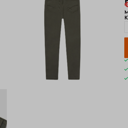
€
M
K