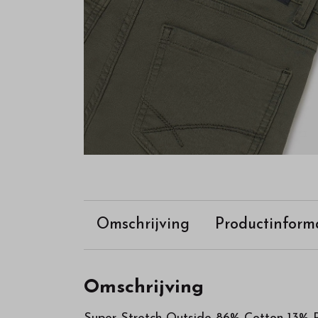
onze
webshop
Omschrijving
Productinform
Omschrijving