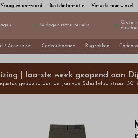
Vraag en antwoord
Bestelinformatie
Virtuele tour winkel
Gratis 
dagen
14 dagen retourtermijn
dinsdag
d / Accessoires
Cadeaubonnen
Rugzakken
Cadeaus
izing | laatste week geopend aan Dij
ugustus geopend aan de Jan van Schaffelaarstraat 50 i