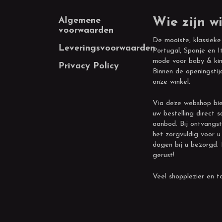
Footer
Algemene
Wie zijn wi
voorwaarden
De mooiste, klassieke
Leveringsvoorwaarden
Portugal, Spanje en It
mode voor baby & kin
Privacy Policy
Binnen de openingstij
onze winkel.
Via deze webshop bie
uw bestelling direct s
aanbod. Bij ontvangst
het zorgvuldig voor u
dagen bij u bezorgd.
gerust!
Veel shopplezier en to