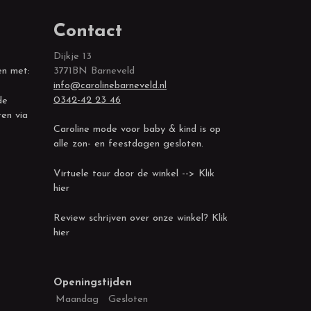
Contact
Dijkje 13
en met:
3771BN Barneveld
info@carolinebarneveld.nl
0342-42 23 46
de
ren via
Caroline mode voor baby & kind is op
alle zon- en feestdagen gesloten.
Virtuele tour door de winkel --> Klik
hier
Review schrijven over onze winkel? Klik
hier
Openingstijden
Maandag
Gesloten