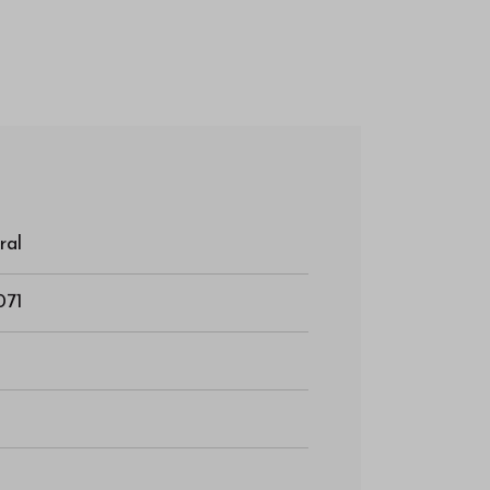
ral
071