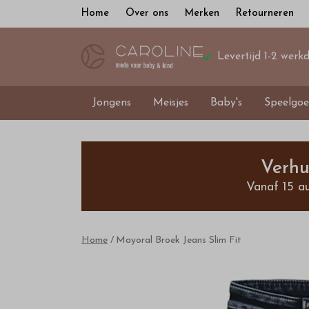
Home
Over ons
Merken
Retourneren
Levertijd 1-2 werk
Jongens
Meisjes
Baby's
Speelgoe
Mayoral
Broek
Verhu
Vanaf 15 a
Jeans
Slim
Home
Mayoral Broek Jeans Slim Fit
Fit