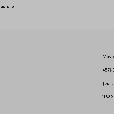
lastane
Mayo
4571-
Jeans
11882