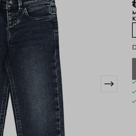
M
K
D