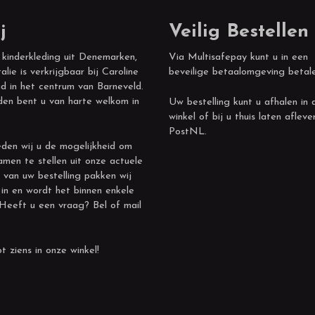
j
Veilig Bestellen
 kinderkleding uit Denemarken,
Via Multisafepay kunt u in een
alie is verkrijgbaar bij Caroline
beveilige betaalomgeving betal
d in het centrum van Barneveld.
den bent u van harte welkom in
Uw bestelling kunt u afhalen in 
winkel of bij u thuis laten afleve
PostNL.
den wij u de mogelijkheid om
amen te stellen uit onze actuele
 van uw bestelling pakken wij
 in en wordt het binnen enkele
 Heeft u een vraag? Bel of mail
t ziens in onze winkel!