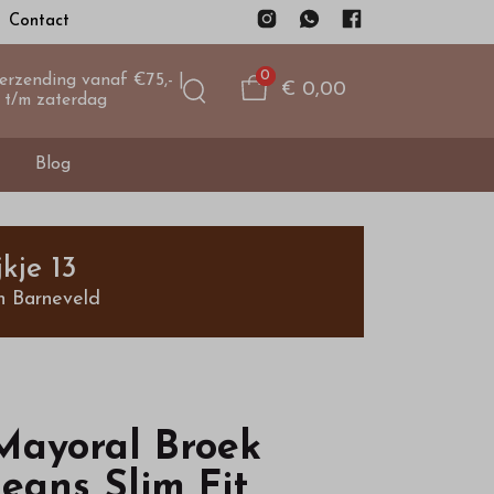
Contact
0
verzending vanaf €75,- |
€ 0,00
 t/m zaterdag
Blog
kje 13
n Barneveld
Mayoral Broek
Jeans Slim Fit