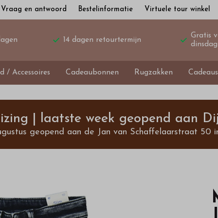
Vraag en antwoord
Bestelinformatie
Virtuele tour winkel
Gratis 
dagen
14 dagen retourtermijn
dinsdag
d / Accessoires
Cadeaubonnen
Rugzakken
Cadeaus
izing | laatste week geopend aan Dij
ugustus geopend aan de Jan van Schaffelaarstraat 50 i